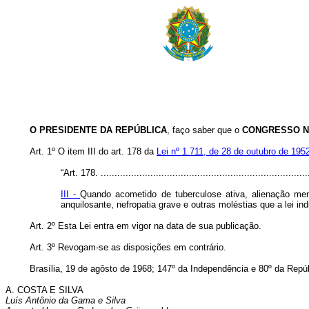
O PRESIDENTE DA REPÚBLICA
, faço saber que o
CONGRESSO N
Art. 1º O item III do art. 178 da
Lei nº 1.711, de 28 de outubro de 195
“Art. 178. ............................................................................
III -
Quando acometido de tuberculose ativa, alienação mental
anquilosante, nefropatia grave e outras moléstias que a lei i
Art. 2º Esta Lei entra em vigor na data de sua publicação.
Art. 3º Revogam-se as disposições em contrário.
Brasília, 19 de agôsto de 1968; 147º da Independência e 80º da Repúb
A. COSTA E SILVA
Luís Antônio da Gama e Silva