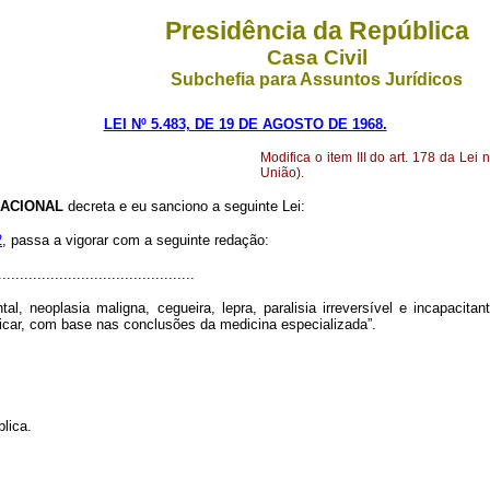
Presidência da República
Casa Civil
Subchefia para Assuntos Jurídicos
LEI Nº 5.483, DE 19 DE AGOSTO DE 1968.
Modifica o item III do art. 178 da Lei
União).
ACIONAL
decreta e eu sanciono a seguinte Lei:
2
, passa a vigorar com a seguinte redação:
............................................
, neoplasia maligna, cegueira, lepra, paralisia irreversível e incapacitan
ndicar, com base nas conclusões da medicina especializada”.
lica.