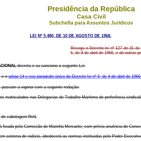
Presidência da República
Casa Civil
Subchefia para Assuntos Jurídicos
LEI Nº 5.480, DE 10 DE AGOSTO DE 1968.
Revoga o Decreto-lei nº 127 de 31 de j
5, de 4 de abril de 1966, e dá outras p
CIONAL
decreta e eu sanciono a seguinte Lei:
, e o
artigo 14 e seu parágrafo único do Decreto-lei nº 5, de 4 de abril de 1966
, passam a vigorar com a seguinte redação:
ios matriculados nas Delegacias de Trabalho Marítimo de preferência sindical
o de cabotagem.RetL
rá fixada pela Comissão de Marinha Mercante, com prévia anuência do Conselh
 em sistema de rodízio, obedecerá as normas instituídas pelo Poder Executivo