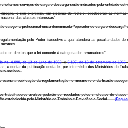
hefia nos serviços de carga e descarga serão indicados pela entidade estiva
 direção, e seu exercício, em sistema de rodízio, obedecerão às normas i
nacional das classes interessas".
rão categoria profissional única denominada "operador de carga e descarga" 
a regulamentação pelo Poder Executivo a qual atenderá as peculiaridades de
os mesmos.
ados os direitos que a lei concede à categoria dos arrumadores".
is ns. 4.090, de 13 de julho de 1962
, e
5.107, de 13 de setembro de 1966
e
s, a contar da publicação desta lei, por intermédio dos Ministérios do Tra
ito nacional.
e ocorra a publicação da regulamentação no mesmo referida ficarão assegura
s aos trabalhadores avulsos poderão ser recebidos pelos sindicatos de class
 fôr estabelecida pelo Ministério do Trabalho e Previdência Social.
(Regula
ica.