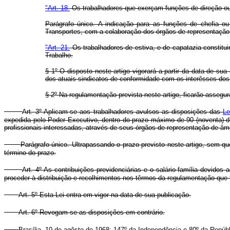
"Art. 18.
Os trabalhadores que exerçam funções de direção ou c
Parágrafo único. A indicação para as funções de chefia ou
Transportes, com a colaboração dos órgãos de representação 
"Art. 21.
Os trabalhadores de estiva, e de capatazia constitui
Trabalho.
§ 1º O disposto neste artigo vigorará a partir da data de su
dos atuais sindicatos de conformidade com os interêsses d
§ 2º Na regulamentação prevista neste artigo, ficarão assegur
Art. 3º Aplicam-se aos trabalhadores avulsos as disposições das
Le
expedida pelo Poder Executivo, dentro do prazo máximo de 90 (noventa) dia
profissionais interessadas, através de seus órgãos de representação de âmb
Parágrafo único. Ultrapassando o prazo previsto neste artigo, sem qu
término do prazo.
Art. 4º As contribuições previdenciárias e o salário-família devido
proceder à distribuição e recolhimentos nos têrmos da regulamentação que
Art. 5º Esta Lei entra em vigor na data de sua publicação.
Art. 6º Revogam-se as disposições em contrário.
Brasília, 10 de agôsto de 1968; 147º da Independência e 80º da Repúbl