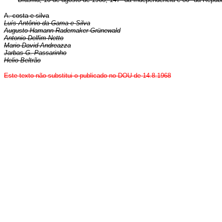
A. costa e silva
Luís Antônio da Gama e Silva
Augusto Hamann Rademaker Grünewald
Antonio Delfim Netto
Mario David Andreazza
Jarbas G. Passarinho
Helio Beltrão
Este texto não substitui o publicado no DOU de 14.8.1968