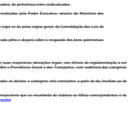
dora, de preferência entre sindicalizados.
nstituídas pelo Poder Executivo, através do Ministério dos
e reger-se-ão pelas regras gerais da Consolidação das Leis do
 cada pôrto e disporá sôbre o resguardo dos bens patrimoniais
 suas respectivas alterações legais, nos têrmos de regulamentação a ser
balho e Previdência Social e dos Transportes, com audiência das categorias
dos os direitos e vantagens nele constantes a partir do dia imediato ao do
e respectivos que se incumbirão de elaborar as fôlhas correspondentes e de
mento)