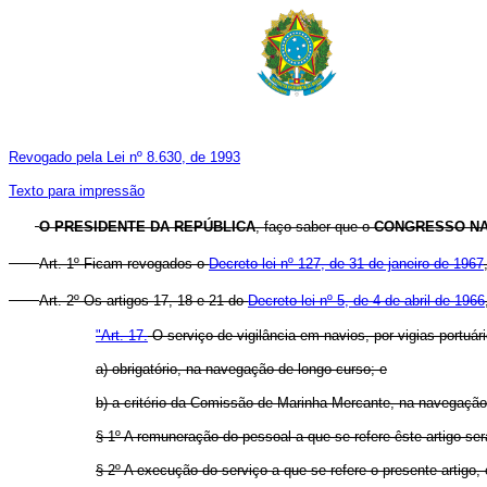
Revogado pela Lei nº 8.630, de 1993
Texto para impressão
O PRESIDENTE DA REPÚBLICA
, faço saber que o
CONGRESSO NA
Art. 1º Ficam revogados o
Decreto-lei nº 127, de 31 de janeiro de 1967
Art. 2º Os artigos 17, 18 e 21 do
Decreto-lei nº 5, de 4 de abril de 1966
"Art. 17.
O serviço de vigilância em navios, por vigias portuár
a) obrigatório, na navegação de longo curso; e
b) a critério da Comissão de Marinha Mercante, na navegaçã
§ 1º A remuneração do pessoal a que se refere êste artigo se
§ 2º A execução do serviço a que se refere o presente artigo,