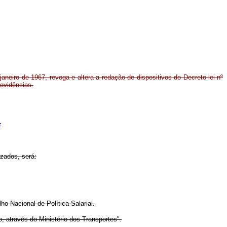
aneiro de 1967, revoga e altera a redação de dispositivos do Decreto-lei nº
rovidências.
.
izados, será:
o Nacional de Política Salarial.
, através do Ministério dos Transportes".