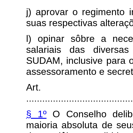
j) aprovar o regiment
suas respectivas alteraç
l) opinar sôbre a nec
salariais das diversa
SUDAM, inclusive para o
assessoramento e secret
Art
........................................
§ 1º
O Conselho delib
maioria absoluta de se