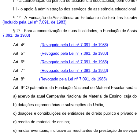
II - a coordenação da política de assistência educacional, bem 
III - o apoio à administração dos serviços de assistência educ
§ 1º - A Fundação de Assistência ao Estudante não terá fins lucrat
(Incluído pela Lei nº 7.091, de 1983)
§ 2º - Para a concretização de suas finalidades, a Fundação de 
7.091, de 1983)
Art
. 4º
(Revogado pela Lei nº 7.091, de 1983)
Art
. 5º
(Revogado pela Lei nº 7.091, de 1983)
Art
. 6º
(Revogado pela Lei nº 7.091, de 1983)
Art
. 7º
(Revogado pela Lei nº 7.091, de 1983)
Art
. 8º
(Revogado pela Lei nº 7.091, de 1983)
Art
. 9º O patrimônio da Fundação Nacional de Material Escolar será co
a) acervo da atual Campanha Nacional de Material de Ensino, cuja do
b) dotações orçamentárias e subvenções da União;
c) doações e contribuições de entidades de direito público e privado e
d) receita de material de ensino;
e) rendas eventuais, inclusive as resultantes de prestação de serviço