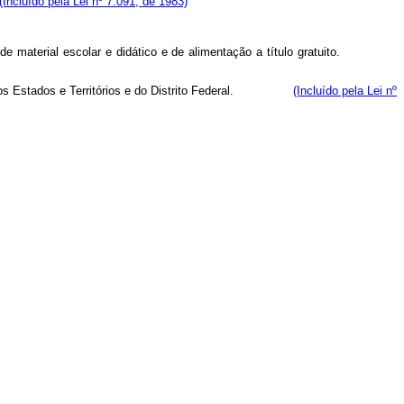
(Incluído pela Lei nº 7.091, de 1983)
uição de material escolar e didático e de alimentação a título gratuito.
ção dos Estados e Territórios e do Distrito Federal.
(Incluído pela Lei nº