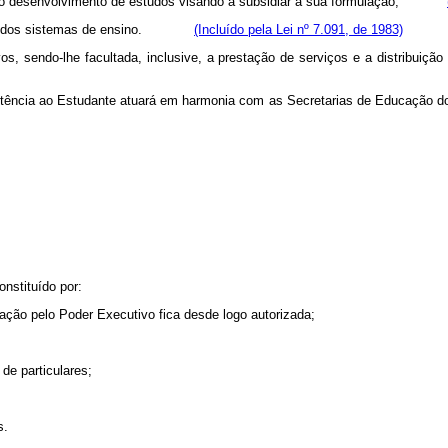
como o desenvolvimento de estudos visando a subsidiar a sua formulação;
acional dos sistemas de ensino.
(Incluído pela Lei nº 7.091, de 1983)
ivos, sendo-lhe facultada, inclusive, a prestação de serviços e a distrib
Assistência ao Estudante atuará em harmonia com as Secretarias de Educa
nstituído por:
ação pelo Poder Executivo fica desde logo autorizada;
 de particulares;
s.