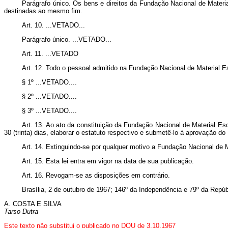
Parágrafo único. Os bens e direitos da Fundação Nacional de Materia
destinadas ao mesmo fim.
Art
. 10. ...VETADO...
Parágrafo único. ...VETADO...
Art
. 11. ...VETADO
Art
. 12. Todo o pessoal admitido na Fundação Nacional de Material Es
§ 1º ...VETADO....
§ 2º ...VETADO....
§ 3º ...VETADO....
Art
. 13. Ao ato da constituição da Fundação Nacional de Material Es
30 (trinta) dias, elaborar o estatuto respectivo e submetê-lo à aprovação do
Art
. 14. Extinguindo-se por qualquer motivo a Fundação Nacional de 
Art
. 15. Esta lei entra em vigor na data de sua publicação.
Art
. 16. Revogam-se as disposições em contrário.
Brasília, 2 de outubro de 1967; 146º da Independência e 79º da Repúb
A. COSTA E SILVA
Tarso Dutra
Este texto não substitui o publicado no DOU de 3.10.1967