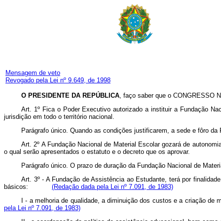
Mensagem de veto
Revogado pela Lei nº 9.649, de 1998
O PRESIDENTE DA REPÚBLICA
, faço saber que o CONGRESSO NA
Art
. 1º Fica o Poder Executivo autorizado a instituir a Fundação N
jurisdição em todo o território nacional.
Parágrafo único. Quando as condições justificarem, a sede e fôro da F
Art
. 2º A Fundação Nacional de Material Escolar gozará de autonomia a
o qual serão apresentados o estatuto e o decreto que os aprovar.
Parágrafo único. O prazo de duração da Fundação Nacional de Materia
Art. 3º - A Fundação de Assistência ao Estudante, terá por finalida
básicos:
(Redação dada pela Lei nº 7.091, de 1983)
I - a melhoria de qualidade, a diminuição dos custos e a criação
pela Lei nº 7.091, de 1983)