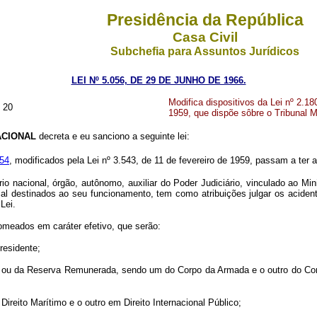
Presidência da República
Casa Civil
Subchefia para Assuntos Jurídicos
LEI Nº 5.056, DE 29 DE JUNHO DE 1966.
Modifica dispositivos da Lei nº 2.18
 20
1959, que dispõe sôbre o Tribunal M
CIONAL
decreta e eu sanciono a seguinte lei:
954
, modificados pela Lei nº 3.543, de 11 de fevereiro de 1959, passam a ter 
rio nacional, órgão, autônomo, auxiliar do Poder Judiciário, vinculado ao Mi
al destinados ao seu funcionamento, tem como atribuições julgar os aciden
Lei.
omeados em caráter efetivo, que serão:
residente;
tiva ou da Reserva Remunerada, sendo um do Corpo da Armada e o outro do C
Direito Marítimo e o outro em Direito Internacional Público;