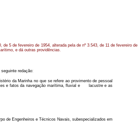
0, de 5 de fevereiro de 1954, alterada pela de nº 3.543, de 11 de fevereiro de
arítimo, e dá outras providências.
a seguinte redação:
nistério da Marinha no que se refere ao provimento de pessoal
tes e fatos da navegação marítima, fluvial e lacustre e as
orpo de Engenheiros e Técnicos Navais, subespecializados em