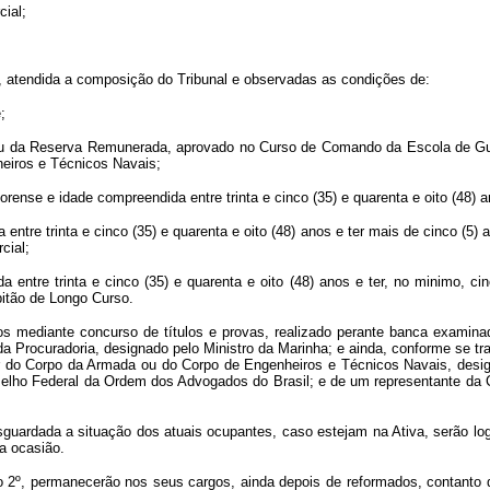
ial;
a, atendida a composição do Tribunal e observadas as condições de:
;
a ou da Reserva Remunerada, aprovado no Curso de Comando da Escola de Gue
eiros e Técnicos Navais;
orense e idade compreendida entre trinta e cinco (35) e quarenta e oito (48) 
entre trinta e cinco (35) e quarenta e oito (48) anos e ter mais de cinco (
cial;
 entre trinta e cinco (35) e quarenta e oito (48) anos e ter, no minimo, c
pitão de Longo Curso.
mediante concurso de títulos e provas, realizado perante banca examinado
 da Procuradoria, designado pelo Ministro da Marinha; e ainda, conforme se t
or do Corpo da Armada ou do Corpo de Engenheiros e Técnicos Navais, desig
onselho Federal da Ordem dos Advogados do Brasil; e de um representante d
esguardada a situação dos atuais ocupantes, caso estejam na Ativa, serão 
a ocasião.
go 2º, permanecerão nos seus cargos, ainda depois de reformados, contanto