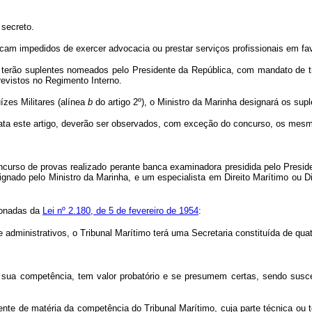
 secreto.
 ficam impedidos de exercer advocacia ou prestar serviços profissionais em f
terão suplentes nomeados pelo Presidente da República, com mandato de trê
evistos no Regimento Interno.
zes Militares (alínea
b
do artigo 2º), o Ministro da Marinha designará os supl
ta este artigo, deverão ser observados, com exceção do concurso, os mesmos
so de provas realizado perante banca examinadora presidida pelo Presidente
gnado pelo Ministro da Marinha, e um especialista em Direito Marítimo ou Di
ionadas da
Lei nº 2.180, de 5 de fevereiro de 1954
:
administrativos, o Tribunal Marítimo terá uma Secretaria constituída de quat
 sua competência, tem valor probatório e se presumem certas, sendo susc
te de matéria da competência do Tribunal Marítimo, cuja parte técnica ou té