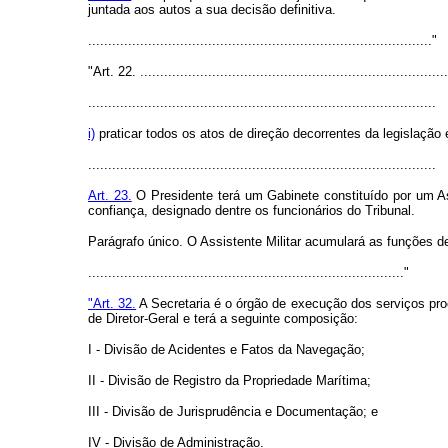
juntada aos autos a sua decisão definitiva.
......................................................................................"
"Art. 22. .............................................................................
.......................................................................................
i)
praticar todos os atos de direção decorrentes da legislação 
.......................................................................................
Art. 23.
O Presidente terá um Gabinete constituído por um Ass
confiança, designado dentre os funcionários do Tribunal.
Parágrafo único. O Assistente Militar acumulará as funções d
..............................................................................."
"Art. 32.
A Secretaria é o órgão de execução dos serviços proc
de Diretor-Geral e terá a seguinte composição:
I - Divisão de Acidentes e Fatos da Navegação;
II - Divisão de Registro da Propriedade Marítima;
III - Divisão de Jurisprudência e Documentação; e
IV - Divisão de Administração.