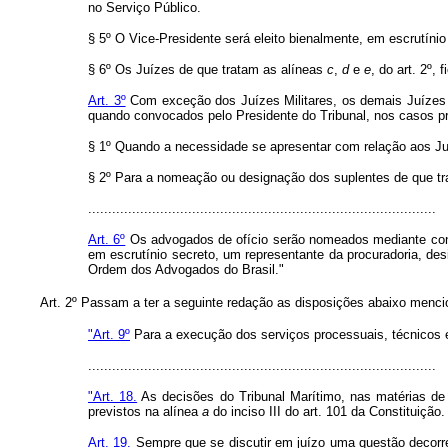
no Serviço Público.
§ 5º O Vice-Presidente será eleito bienalmente, em escrutínio
§ 6º Os Juízes de que tratam as alíneas
c
,
d
e
e
, do art. 2º,
Art. 3º
Com exceção dos Juízes Militares, os demais Juízes 
quando convocados pelo Presidente do Tribunal, nos casos pr
§ 1º Quando a necessidade se apresentar com relação aos Juí
§ 2º Para a nomeação ou designação dos suplentes de que tra
.......................................................................................
Art. 6º
Os advogados de ofício serão nomeados mediante concur
em escrutínio secreto, um representante da procuradoria, desi
Ordem dos Advogados do Brasil."
Art. 2º Passam a ter a seguinte redação as disposições abaixo menc
"Art. 9º
Para a execução dos serviços processuais, técnicos e 
.......................................................................................
"Art. 18.
As decisões do Tribunal Marítimo, nas matérias de
previstos na alínea
a
do inciso III do art. 101 da Constituição.
Art. 19.
Sempre que se discutir em juízo uma questão decorren