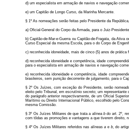
d) um especialista em armação de navios e navegação comerc
e) um Capitão de Longo Curso, da Marinha Mercante.
§ 1º As nomeações serão feitas pelo Presidente da Repúblic
a) Oficial-General do Corpo da Armada, para o Juiz-Presidente
b) Capitão-de-Mar-e-Guerra ou Capitão-de-Fragata, da Ativ
Curso Especial da mesma Escola, para o do Corpo de Engenh
c) reconhecida idoneidade, mais de cinco (5) anos de prática f
d) reconhecida idoneidade e competência, idade compreendida 
para o especialista em armação de navios e navegação comer
e) reconhecida idoneidade e competência, idade compreendida
brasileiros, sem punição decorrente de julgamento, para o Ca
§ 2º Os Juízes, com exceção do Presidente, serão nomeados 
eleito pelo Tribunal, em escrutínio secreto; um representante
do parágrafo anterior respectivamente, de um Oficial Superi
Marítimo ou Direito Internacional Público, escolhido pelo C
mesma Comissão.
§ 3º Os Juízes Militares de que trata a alínea
b
do art. 2º, r
com tôdas as promoções e vantagens a que tiverem direito, n
§ 4º Os Juízes Militares referidos nas alíneas
a
e
b
, do arti