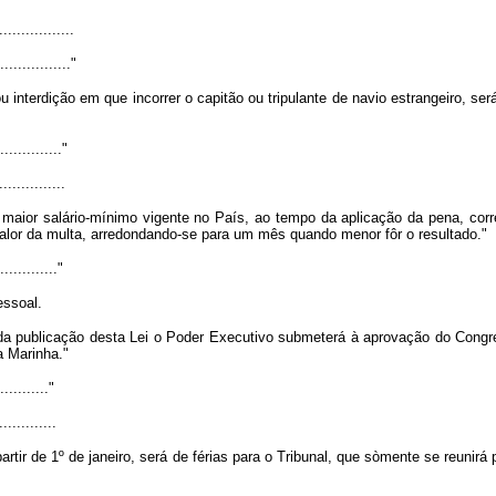
.................
................."
interdição em que incorrer o capitão ou tripulante de navio estrangeiro, se
..............."
...............
aior salário-mínimo vigente no País, ao tempo da aplicação da pena, corr
alor da multa, arredondando-se para um mês quando menor fôr o resultado."
.............."
essoal.
r da publicação desta Lei o Poder Executivo submeterá à aprovação do Cong
a Marinha."
............"
.............
rtir de 1º de janeiro, será de férias para o Tribunal, que sòmente se reunirá