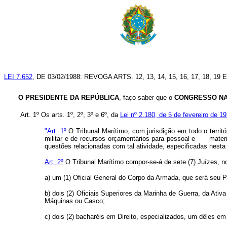
LEI 7.652
, DE 03/02/1988: REVOGA ARTS. 12, 13, 14, 15, 16, 17, 18, 19 E
O PRESIDENTE DA REPÚBLICA
, faço saber que o
CONGRESSO NA
Art. 1º Os arts. 1º, 2º, 3º e 6º, da
Lei nº 2.180, de 5 de fevereiro de 1
"Art. 1º
O Tribunal Marítimo, com jurisdição em todo o territó
militar e de recursos orçamentários para pessoal e materi
questões relacionadas com tal atividade, especificadas nesta 
Art. 2º
O Tribunal Marítimo compor-se-á de sete (7) Juízes, n
a) um (1) Oficial General do Corpo da Armada, que será seu P
b) dois (2) Oficiais Superiores da Marinha de Guerra, da A
Máquinas ou Casco;
c) dois (2) bacharéis em Direito, especializados, um dêles em 