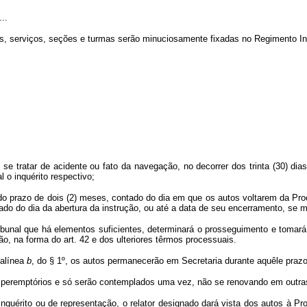
...
sões, serviços, seções e turmas serão minuciosamente fixadas no Regimento In
se tratar de acidente ou fato da navegação, no decorrer dos trinta (30) di
l o inquérito respectivo;
 do prazo de dois (2) meses, contado do dia em que os autos voltarem da Pr
ado do dia da abertura da instrução, ou até a data de seu encerramento, se m
ribunal que há elementos suficientes, determinará o prosseguimento e tomará
o, na forma do art. 42 e dos ulteriores têrmos processuais.
 alínea
b
, do § 1º, os autos permanecerão em Secretaria durante aquêle prazo,
 peremptórios e só serão contemplados uma vez, não se renovando em outras
inquérito ou de representação, o relator designado dará vista dos autos à Pr