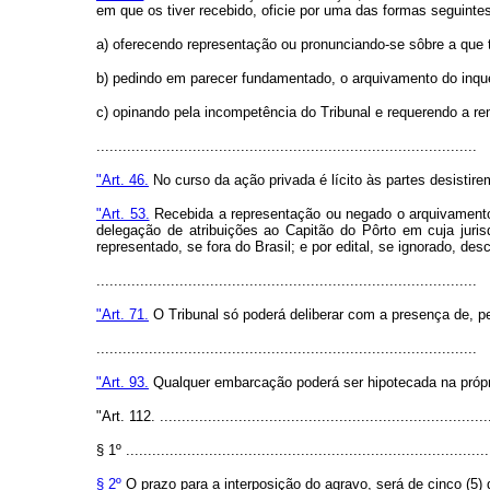
em que os tiver recebido, oficie por uma das formas seguinte
a) oferecendo representação ou pronunciando-se sôbre a que t
b) pedindo em parecer fundamentado, o arquivamento do inqué
c) opinando pela incompetência do Tribunal e requerendo a re
.......................................................................................
"Art. 46.
No curso da ação privada é lícito às partes desistir
"Art. 53.
Recebida a representação ou negado o arquivamento 
delegação de atribuições ao Capitão do Pôrto em cuja jurisd
representado, se fora do Brasil; e por edital, se ignorado, de
.......................................................................................
"Art. 71.
O Tribunal só poderá deliberar com a presença de, 
.......................................................................................
"Art. 93.
Qualquer embarcação poderá ser hipotecada na própri
"Art. 112. ...........................................................................
§ 1º ...................................................................................
§ 2º
O prazo para a interposição do agravo, será de cinco (5) 