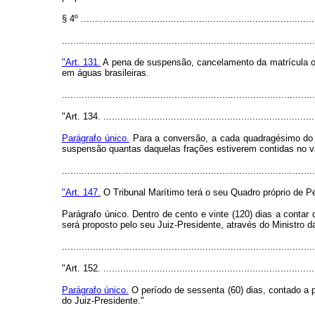
§ 4º ...................................................................................
.........................................................................................
"Art. 131.
A pena de suspensão, cancelamento da matrícula ou 
em águas brasileiras.
.........................................................................................
"Art. 134. ...........................................................................
Parágrafo único.
Para a conversão, a cada quadragésimo do m
suspensão quantas daquelas frações estiverem contidas no v
.........................................................................................
"Art. 147.
O Tribunal Marítimo terá o seu Quadro próprio de P
Parágrafo único. Dentro de cento e vinte (120) dias a conta
será proposto pelo seu Juiz-Presidente, através do Ministro d
.........................................................................................
"Art. 152. ...........................................................................
Parágrafo único.
O período de sessenta (60) dias, contado a pa
do Juiz-Presidente."