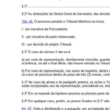
§ 1º....................................................................................
§ 2º As atribuições do Diretor-Geral da Secretaria, das divi
"Art. 41.
O processo perante o Tribunal Marítimo se inicia:
I - por iniciativa da Procuradoria;
II - por iniciativa da parte interessada;
III - por decisão do próprio Tribunal.
§ 1º O caso do número II dar-se-á:
a) por meio de representação, devidamente instruída, quando 
ocorrência, se até o final dêste, não houver entrado no Tribuna
b) Por meio de representação, nos autos de inquérito, dentro
no curso do processo dentro do prazo de três (3) meses, cont
§ 2º No caso da alínea
a
do parágrafo anterior, se achar o T
serão incorporados aos da representação, procedendo-se, entã
§ 3º Em se tratando da hipótese prevista na primeira parte da
§ 4º Em qualquer caso, porém, os prazos fixados no § 1º são
Art. 42.
Feita a distribuição e a autuação, em se tratando de 