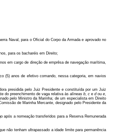
rra Naval, para o Oficial do Corpo da Armada e aprovado no
anos, para os bacharéis em Direito;
5) anos em cargo de direção de emprêsa de navegação marítima,
inco (5) anos de efetivo comando, nessa categoria, em navios
ra presidida pelo Juiz Presidente e constituída por um Juiz
rate do preenchimento de vaga relativa às alíneas
b
,
c
e
d
ou
e
,
nado pelo Ministro da Marinha; de um especialista em Direito
a Comissão de Marinha Mercante, designado pelo Presidente da
logo após a nomeação transferidos para a Reserva Remunerada
 que não tenham ultrapassado a idade limite para permanência