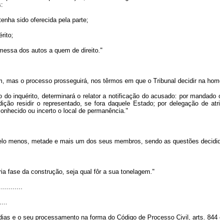
s:
enha sido oferecida pela parte;
rito;
messa dos autos a quem de direito."
em, mas o processo prosseguirá, nos têrmos em que o Tribunal decidir na hom
do inquérito, determinará o relator a notificação do acusado: por mandado 
ição residir o representado, se fora daquele Estado; por delegação de atri
sconhecido ou incerto o local de permanência."
pelo menos, metade e mais um dos seus membros, sendo as questões decidida
a fase da construção, seja qual fôr a sua tonelagem."
............
....
dias e o seu processamento na forma do Código de Processo Civil, arts. 844 