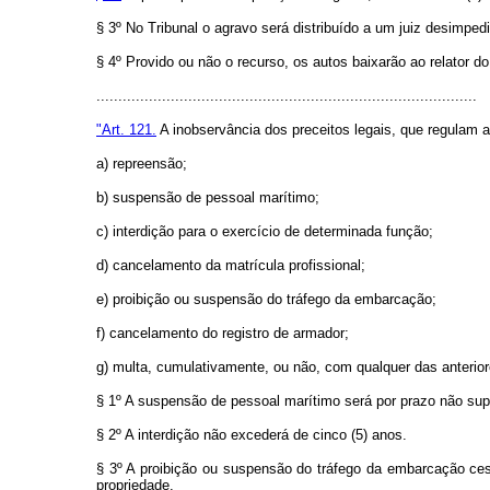
§ 3º No Tribunal o agravo será distribuído a um juiz desimped
§ 4º Provido ou não o recurso, os autos baixarão ao relator do
.......................................................................................
"Art. 121.
A inobservância dos preceitos legais, que regulam 
a) repreensão;
b) suspensão de pessoal marítimo;
c) interdição para o exercício de determinada função;
d) cancelamento da matrícula profissional;
e) proibição ou suspensão do tráfego da embarcação;
f) cancelamento do registro de armador;
g) multa, cumulativamente, ou não, com qualquer das anterior
§ 1º A suspensão de pessoal marítimo será por prazo não sup
§ 2º A interdição não excederá de cinco (5) anos.
§ 3º A proibição ou suspensão do tráfego da embarcação cess
propriedade.