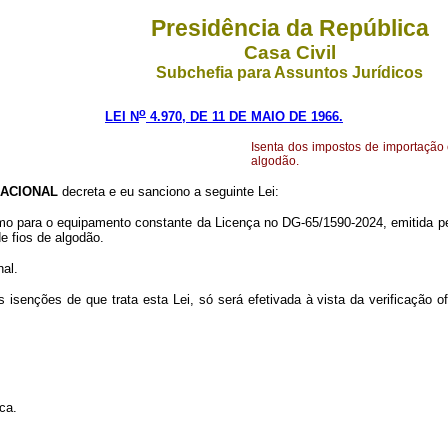
Presidência da República
Casa Civil
Subchefia para Assuntos Jurídicos
o
LEI N
4.970, DE 11 DE MAIO DE 1966.
Isenta dos impostos de importação
algodão.
NACIONAL
decreta e eu sanciono a seguinte Lei:
mo para o equipamento constante da Licença no DG-65/1590-2024, emitida pe
e fios de algodão.
nal.
 isenções de que trata esta Lei, só será efetivada à vista da verificação o
ca.