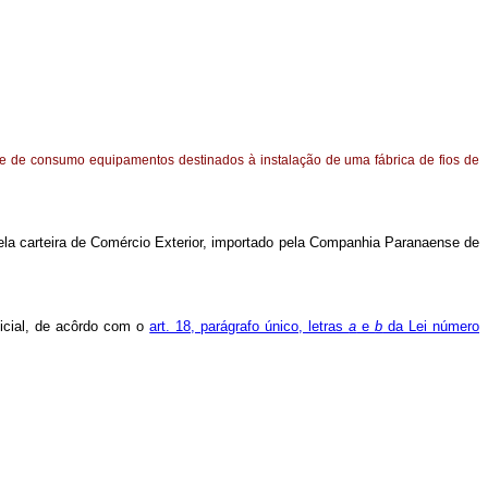
 e de consumo equipamentos destinados à instalação de uma fábrica de fios de
la carteira de Comércio Exterior, importado pela Companhia Paranaense de
ficial, de acôrdo com o
art. 18, parágrafo único, letras
a
e
b
da Lei número