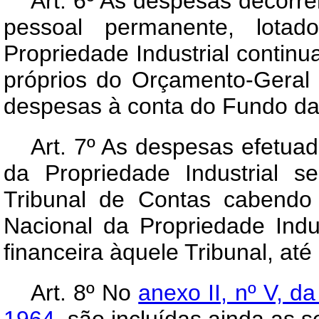
Art
. 6º As despesas decorr
pessoal permanente, lota
Propriedade Industrial contin
próprios do Orçamento-Geral 
despesas à conta do Fundo da 
Art
. 7º As despesas efetua
da Propriedade Industrial se
Tribunal de Contas cabendo
Nacional da Propriedade Indu
financeira àquele Tribunal, até
Art
. 8º No
anexo II, nº V, d
1964,
são incluídas ainda as s