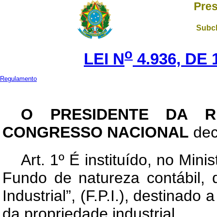
Pres
Subch
o
LEI N
4.936, DE
Regulamento
O PRESIDENTE DA R
CONGRESSO NACIONAL
dec
Art
. 1º É instituído, no Min
Fundo de natureza contábil,
Industrial”, (F.P.I.), destinad
da propriedade industrial.