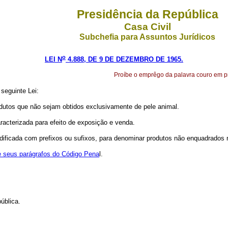
Presidência da República
Casa Civil
Subchefia para Assuntos Jurídicos
o
LEI N
4.888, DE 9 DE DEZEMBRO DE 1965.
Proíbe o emprêgo da palavra couro em pro
seguinte Lei:
odutos que não sejam obtidos exclusivamente de pele animal.
caracterizada para efeito de exposição e venda.
ficada com prefixos ou sufixos, para denominar produtos não enquadrados no
 e seus parágrafos do Código Pena
l.
ública.