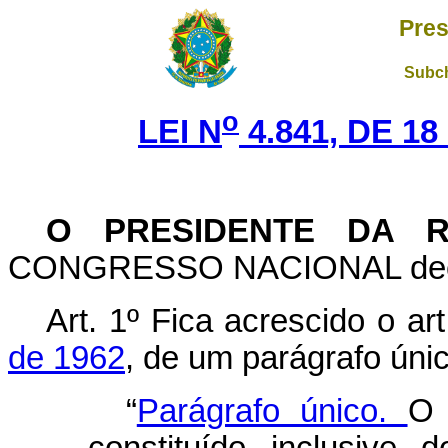
Pres
Subch
o
LEI N
4.841, DE 1
O PRESIDENTE DA R
CONGRESSO NACIONAL decreta
Art. 1º Fica acrescido o ar
de 1962
, de um parágrafo úni
“
Parágrafo único.
O 
constituído, inclusive,