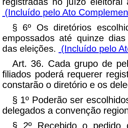
registradas no juízo eleitoral
(Incluído pelo Ato Complement
§ 6º Os diretórios escolh
empossados até quinze dias
das eleições.
(Incluído pelo A
Art. 36. Cada grupo de p
filiados poderá requerer reg
constarão o diretório e os de
§ 1º Poderão ser escolhido
delegados a convenção region
§ 2º Recebido o pedido d