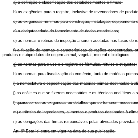
a) a definição e classificação dos estabelecimentos e firmas;
b) as exigências para o registro, inclusive de revendedores de produ
c) as exigências mínimas para construção, instalação, equipamento 
d) a obrigatoriedade do fornecimento de dados estatísticos;
e) as normas e rotinas de inspeção a serem adotadas nas fases de r
f) a fixação de normas e características de rações concentradas, 
produtos e subprodutos de origem animal, vegetal, mineral e biológicos;
g) as normas para o uso e o registro de fórmulas, rótulos e etiquetas;
h) as normas para fiscalização do comércio, tanto de matérias-prima
i) a nomeclatura e especificação das matérias-primas destinadas à a
j) as análises que se fizerem necessárias e as técnicas analíticas a
l) quaisquer outras exigências ou detalhes que se tornarem necessári
m) o trânsito de ingredientes, alimentos e produtos destinados à alim
n) as obrigações das firmas responsáveis pelas atividades previstas n
Art. 9º Esta lei entra em vigor na data de sua publicação.