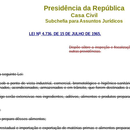
Presidência da República
Casa Civil
Subchefia para Assuntos Jurídicos
o
LEI N
4.736, DE 15 DE JULHO DE 1965.
Dispõe sôbre a inspeção e fiscalizaç
outras providências.
seguinte Lei:
sob o ponto de vista industrial, comercial, bromotológico e higiênico-sanit
ormados, acondicionados, armazenados e em trânsito, que forem destinados à
rtigo serão extensivas nos ingredientes, aditivos, alimentos e produtos prepa
:
 preparo dêsses alimentos;
terestadual e importação e exportação de matérias-primas e alimentos prepara