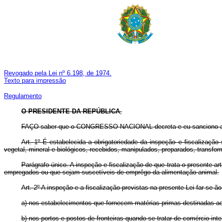
Revogado pela Lei nº 6.198, de 1974.
Texto para impressão
Regulamento
O PRESIDENTE DA REPÚBLICA
,
FAÇO saber que o CONGRESSO NACIONAL decreta e eu sanciono a 
Art. 1º É estabelecida a obrigatoriedade da inspeção e fiscalização 
vegetal, mineral e biológicos, recebidos, manipulados, preparados, transf
Parágrafo único. A inspeção e fiscalização de que trata o presente a
empregados ou que sejam suscetíveis de emprêgo da alimentação animal.
Art. 2º A inspeção e a fiscalização previstas na presente Lei far-se-ão
a) nos estabelecimentos que fornecem matérias-primas destinadas ao
b) nos portos e postos de fronteiras quando se tratar de comércio in