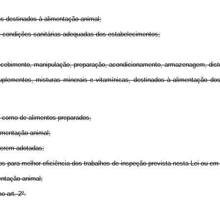
tos destinados à alimentação animal;
e condições sanitárias adequadas dos estabelecimentos;
ecebimento, manipulação, preparação, acondicionamento, armazenagem, distr
suplementos, misturas minerais e vitamínicas, destinados à alimentação d
s como de alimentos preparados,
limentação animal;
 serem adotadas;
os para melhor eficiência dos trabalhos de inspeção prevista nesta Lei ou e
entação animal;
o art. 2º.