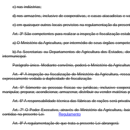
c) nas indústrias;
d) nos armazéns, inclusive de cooperativas, e casas atacadistas e va
e) em quaisquer outros locais previstos na regulamentação da present
Art. 3º São competentes para realizar a inspeção e fiscalização estab
a) O Ministério da Agricultura, por intermédio de seus órgãos compete
b) As Secretarias ou Departamentos de Agricultura dos Estados, dos 
intermunicipal.
Parágrafo único. Mediante convênio, poderá o Ministério da Agricultura
Art. 4º A inspeção ou fiscalização do Ministério da Agricultura, ress
expressamente vedada a duplicidade de fiscalização.
Art. 5º Sòmente as pessoas físicas ou jurídicas, inclusive cooper
manipular, preparar, acondicionar, armazenar, distribuir ou vender matérias
Art. 6º A responsabilidade técnica das fábricas de rações será privati
Art. 7º O Poder Executivo, através do Ministério da Agricultura, 
contidas na presente Lei.
Regulamento
Art. 8º A regulamentação de que trata a presente Lei abrangerá: