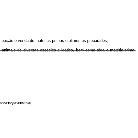
ibuição e venda de matérias-primas e alimentos preparados;
os animais de diversas espécies e idades, bem como tôda a matéria-prima,
m seu regulamento;