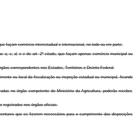
que façam comércio interestadual e internacional, no todo ou em parte;
eas
a, c, d,
e
e
do art. 2º citado, que façam apenas comércio municipal ou
órgãos correspondentes nos Estados, Territórios e Distrito Federal.
ecimento ou local da fiscalização ou inspeção estadual ou municipal, ficando
radas no órgão competente do Ministério da Agricultura, poderão receber,
e registrados nos órgãos oficiais.
lementares que se fizerem necessários para o cumprimento das disposições