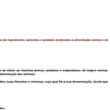
ão de ingredientes, alimentos e produtos destinados à alimentação animal e dá
ário de tôdas as matérias-primas, produtos e subprodutos, de origem animal,
 alimentação dos animais.
rados, suas fórmulas e misturas, seja qual fôr a sua denominação, desde que
dos;