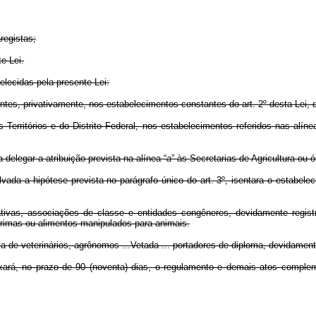
registas;
e Lei.
elecidas pela presente Lei:
ntes, privativamente, nos estabelecimentos constantes do art. 2º desta Lei, 
Territórios e do Distrito Federal, nos estabelecimentos referidos nas alín
 delegar a atribuição prevista na alínea “
a
” às Secretarias de Agricultura ou 
alvada a hipótese prevista no parágrafo único do art. 3º, isentara o estabel
ativas, associações de classe e entidades congêneres, devidamente regist
-primas ou alimentos manipulados para animais.
va de veterinários, agrônomos ...Vetada ... portadores de diploma, devidament
baixará, no prazo de 90 (noventa) dias, o regulamento e demais atos comp