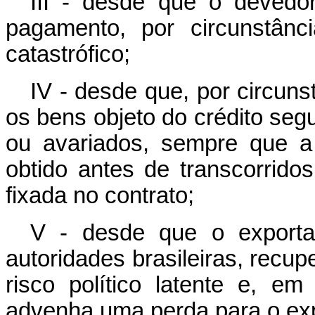
III - desde que o devedor
pagamento, por circunstânc
catastrófico;
IV - desde que, por circuns
os bens objeto do crédito seg
ou avariados, sempre que a
obtido antes de transcorrid
fixada no contrato;
V - desde que o exportad
autoridades brasileiras, recu
risco político latente e, e
advenha uma perda para o exp