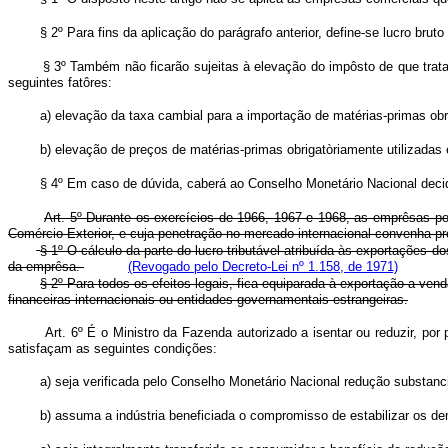
§ 2º Para fins da aplicação do parágrafo anterior, define-se lucro bru
§ 3º Também não ficarão sujeitas à elevação do impôsto de que trata
seguintes fatôres:
a) elevação da taxa cambial para a importação de matérias-primas obri
b) elevação de preços de matérias-primas obrigatòriamente utilizadas
§ 4º Em caso de dúvida, caberá ao Conselho Monetário Nacional decidi
Art. 5º Durante os exercícios de 1966, 1967 e 1968, as emprêsas p
Comércio Exterior, e cuja penetração no mercado internacional convenha p
§ 1º O cálculo da parte do lucro tributável atribuída às exportações 
da emprêsa.
(Revogado pelo Decreto-Lei nº 1.158, de 1971)
§ 2º Para todos os efeitos legais, fica equiparada à exportação a ve
financeiras internacionais ou entidades governamentais estrangeiras.
Art. 6º É o Ministro da Fazenda autorizado a isentar ou reduzir, por
satisfaçam as seguintes condições:
a) seja verificada pelo Conselho Monetário Nacional redução substanc
b) assuma a indústria beneficiada o compromisso de estabilizar os