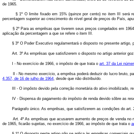
de 1965.
§ 1º O limite fixado em 15% (quinze por cento) no item III ser
percentagem superior ao crescimento do nível geral de preços do País, a
§ 2º Para as emprêsas que tiverem seus preços congelados em 1964, 
aplicação da percentagem a que se refere o item III.
§ 3º O Poder Executivo regulamentará o disposto no presente artigo,
Art. 3º As emprêsas que satisfizerem o disposto no artigo anterior
I - No exercício de 1966, o impôsto de que trata o
art. 37 da Lei núme
Il - No mesmo exercício, a emprêsa poderá deduzir do lucro bruto, par
4.357, de 16 de julho de 1964
, desde que não distribuído.
III - O impôsto devido pela correção monetária do ativo imobilizado, r
IV - Dispensa do pagamento do impôsto de renda devido sôbre as reser
Parágrafo único. As emprêsas, que satisfizerem as condições do art. 2
Art. 4º As emprêsas que acusarem aumento de preços de venda no mer
de 1965, ficarão sujeitas, no exercício de 1966, ao impôsto de que trata o
a
§ 1º O disposto neste artigo não se aplica às emprêsas comerciais qu