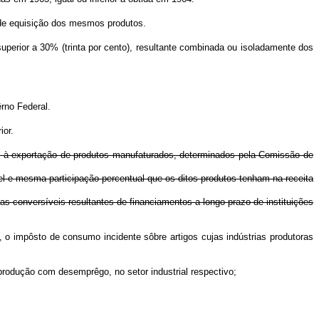
al de equisição dos mesmos produtos.
perior a 30% (trinta por cento), resultante combinada ou isoladamente dos
rno Federal.
ior.
te à exportação de produtos manufaturados, determinados pela Comissão de
ável e mesma participação percentual que os ditos produtos tenham na receita
as conversíveis resultantes de financiamentos a longo prazo de instituições
o, o impôsto de consumo incidente sôbre artigos cujas indústrias produtoras
produção com desemprêgo, no setor industrial respectivo;