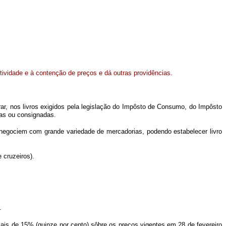
ividade e à contenção de preços e dá outras providências.
ar, nos livros exigidos pela legislação do Impôsto de Consumo, do Impôsto
das ou consignadas.
 negociem com grande variedade de mercadorias, podendo estabelecer livro
 cruzeiros).
.
is de 15% (quinze por cento) sôbre os preços vigentes em 28 de fevereiro