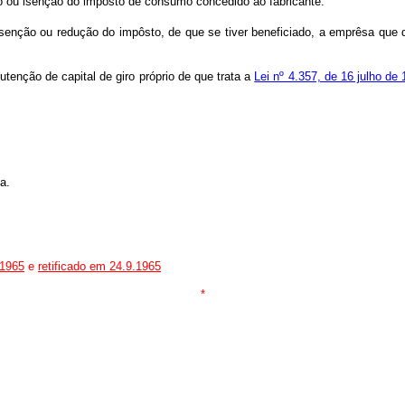
ão ou isenção do impôsto de consumo concedido ao fabricante.
isenção ou redução do impôsto, de que se tiver beneficiado, a emprêsa que d
tenção de capital de giro próprio de que trata a
Lei nº 4.357, de 16 julho de
a.
.1965
e
retificado em 24.9.1965
*