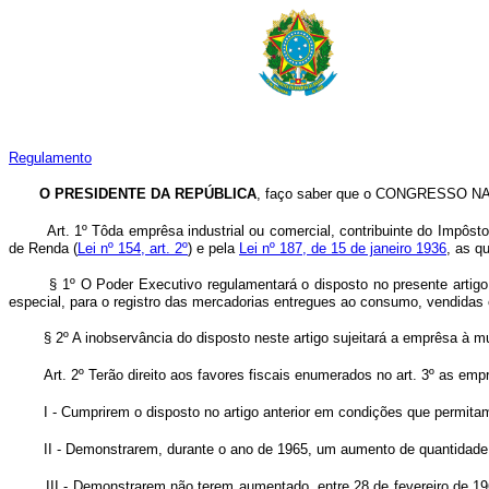
Regulamento
O PRESIDENTE DA REPÚBLICA
, faço saber que o CONGRESSO NACI
Art. 1º Tôda emprêsa industrial ou comercial, contribuinte do Impôs
de Renda (
Lei nº 154, art. 2º
) e pela
Lei nº 187, de 15 de janeiro 1936
, as q
§ 1º O Poder Executivo regulamentará o disposto no presente artig
especial, para o registro das mercadorias entregues ao consumo, vendidas
§ 2º A inobservância do disposto neste artigo sujeitará a emprêsa à mu
Art. 2º Terão direito aos favores fiscais enumerados no art. 3º as e
I - Cumprirem o disposto no artigo anterior em condições que permita
II - Demonstrarem, durante o ano de 1965, um aumento de quantidade 
III - Demonstrarem não terem aumentado, entre 28 de fevereiro de 1