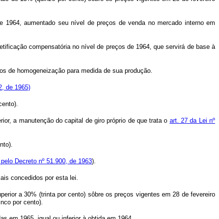
 de 1964, aumentado seu nível de preços de venda no mercado interno em
tificação compensatória no nível de preços de 1964, que servirá de base à
érios de homogeneização para medida de sua produção.
2, de 1965)
cento).
rior, a manutenção do capital de giro próprio de que trata o
art. 27 da Lei nº
nto).
 pelo Decreto nº 51.900, de 1963
).
ais concedidos por esta lei.
rior a 30% (trinta por cento) sôbre os preços vigentes em 28 de fevereiro
inco por cento).
s em 1965, igual ou inferior à obtida em 1964.