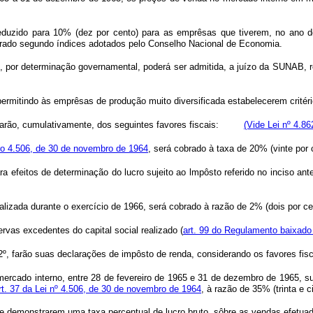
á reduzido para 10% (dez por cento) para as emprêsas que tiverem, no ano
purado segundo índices adotados pelo Conselho Nacional de Economia.
por determinação governamental, poderá ser admitida, a juízo da SUNAB, re
 permitindo às emprêsas de produção muito diversificada estabelecerem crit
 gozarão, cumulativamente, dos seguintes favores fiscais:
(Vide Lei nº 4.86
ro 4.506, de 30 de novembro de 1964
, será cobrado à taxa de 20% (vinte por 
a efeitos de determinação do lucro sujeito ao lmpôsto referido no inciso ante
ealizada durante o exercício de 1966, será cobrado à razão de 2% (dois por ce
vas excedentes do capital social realizado (
art. 99 do Regulamento baixado
º, farão suas declarações de impôsto de renda, considerando os favores fisc
cado interno, entre 28 de fevereiro de 1965 e 31 de dezembro de 1965, supe
rt. 37 da Lei nº 4.506, de 30 de novembro de 1964
, à razão de 35% (trinta e c
e demonstrarem uma taxa percentual de lucro bruto, sôbre as vendas efetuada