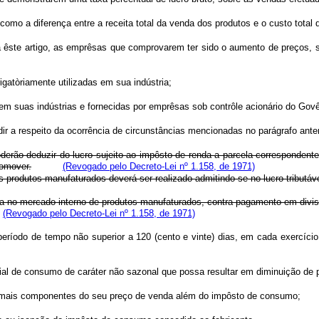
to como a diferença entre a receita total da venda dos produtos e o custo tot
 êste artigo, as emprêsas que comprovarem ter sido o aumento de preços, su
gatòriamente utilizadas em sua indústria;
 em suas indústrias e fornecidas por emprêsas sob contrôle acionário do Govê
r a respeito da ocorrência de circunstâncias mencionadas no parágrafo anter
oderão deduzir do lucro sujeito ao impôsto de renda a parcela corresponden
romover.
(Revogado pelo Decreto-Lei nº 1.158, de 1971)
dos produtos manufaturados deverá ser realizado admitindo-se no lucro tribut
nda no mercado interno de produtos manufaturados, contra pagamento em divis
(Revogado pelo Decreto-Lei nº 1.158, de 1971)
 período de tempo não superior a 120 (cento e vinte) dias, em cada exercíci
ial de consumo de caráter não sazonal que possa resultar em diminuição de 
 demais componentes do seu preço de venda além do impôsto de consumo;