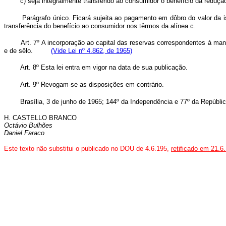
c) seja integralmente transferido ao consumidor o benefício da reduç
Parágrafo único. Ficará sujeita ao pagamento em dôbro do valor da 
transferência do benefício ao consumidor nos têrmos da alínea c.
Art. 7º A incorporação ao capital das reservas correspondentes à manu
e de sêlo.
(Vide Lei nº 4.862, de 1965)
Art. 8º Esta lei entra em vigor na data de sua publicação.
Art. 9º Revogam-se as disposições em contrário.
Brasília, 3 de junho de 1965; 144º da Independência e 77º da Repúblic
H. CASTELLO BRANCO
Octávio Bulhões
Daniel Faraco
Este texto não substitui o publicado no DOU de 4.6.195,
retificado em 21.6