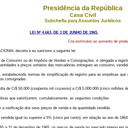
Presidência da República
Casa Civil
Subchefia para Assuntos Jurídicos
LEI Nº 4.663, DE 3 DE JUNHO DE 1965.
Cria estímulos ao aumento de produt
ONAL decreta e eu sanciono a seguinte lei:
to de Consumo ou do Impôsto de Vendas e Consignações, é obrigada a registr
uantidades e preços unitários das mercadorias entregues ao consumo, vendi
o, estabelecendo normas de simplificação do registro para as emprêsas que
 ou consignadas.
lta de Cr$ 50.000 (cinqüenta mil cruzeiros) a Cr$ 5.000.000 (cinco milhões de
mprêsas que satisfizerem, cumulativamente, as seguintes condições:
m a verificação dos seus preços de venda e da quantidade vendida.
vendida igual ou superior a 5% (cinco por cento), em relação ao ano de 1964
965 a 31 de dezembro de 1965, os preços de venda no mercado interno em ma