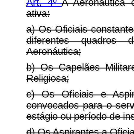
Art. 4º
A Aeronáutica 
ativa:
a) Os Oficiais constante
diferentes quadros
Aeronáutica;
b) Os Capelães Militar
Religiosa;
c) Os Oficiais e Aspi
convocados para o serv
estágio ou período de in
d) Os Aspirantes a Oficia