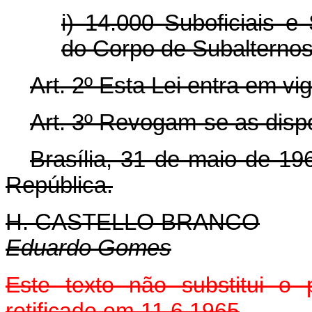
i) 14.000 Suboficiais e
do Corpo de Subalternos
Art. 2º Esta Lei entra em vi
Art. 3º Revogam-se as disp
Brasília, 31 de maio de 19
República.
H. CASTELLO BRANCO
Eduardo Gomes
Este texto não substitui o
retificado em 11.6.1965