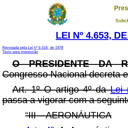
Pres
Subch
LEI Nº 4.653, D
Revogada pela Lei nº 6.516, de 1978
Texto para impressão
O PRESIDENTE DA R
Congresso Nacional decreta e 
Art. 1º O artigo 4º da
Lei 
passa a vigorar com a seguint
“III – AERONÁUTICA