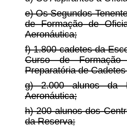
e) Os Segundos-Tenentes
de Formação de Ofici
Aeronáutica;
f) 1.800 cadetes da Esc
Curso de Formação 
Preparatória de Cadetes
g) 2.000 alunos da E
Aeronáutica;
h) 200 alunos dos Centr
da Reserva;