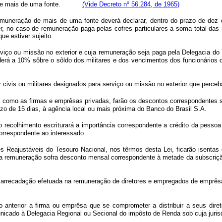
idos de mais de uma fonte.
(Vide Decreto nº 56.284, de 1965)
remuneração de mais de uma fonte deverá declarar, dentro do prazo de dez d
r, no caso de remuneração paga pelas cofres particulares a soma total das
ue estiver sujeito.
erviço ou missão no exterior e cuja remuneração seja paga pela Delegacia do 
derá a 10% sôbre o sôldo dos militares e dos vencimentos dos funcionári
r civis ou militares designados para serviço ou missão no exterior que perce
im como as firmas e emprêsas privadas, farão os descontos correspondentes
 prazo de 15 dias, à agência local ou mais próxima do Banco do Brasil S
 o recolhimento escriturará a importância correspondente a crédito da pesso
correspondente ao interessado.
es Reajustáveis do Tesouro Nacional, nos têrmos desta Lei, ficarão isent
ue a sua remuneração sofra desconto mensal correspondente à metade da s
 arrecadação efetuada na remuneração de diretores e empregados de emprêsas 
fo anterior a firma ou emprêsa que se comprometer a distribuir a seus dir
ado à Delegacia Regional ou Secional do impôsto de Renda sob cuja jurisd