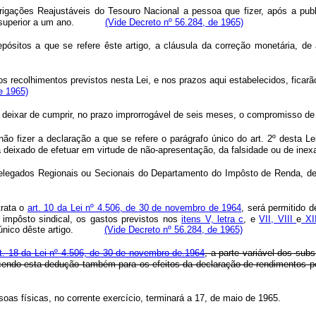
brigações Reajustáveis do Tesouro Nacional a pessoa que fizer, após a pub
l ou superior a um ano.
(Vide Decreto nº 56.284, de 1965)
pósitos a que se refere êste artigo, a cláusula da correção monetária, d
s recolhimentos previstos nesta Lei, e nos prazos aqui estabelecidos, ficarã
e 1965)
deixar de cumprir, no prazo improrrogável de seis meses, o compromisso de di
 fizer a declaração a que se refere o parágrafo único do art. 2º desta Lei, 
enha deixado de efetuar em virtude de não-apresentação, da falsidade ou 
s Delegados Regionais ou Secionais do Departamento do Impôsto de Renda, de
trata o
art. 10 da Lei nº 4.506, de 30 de novembro de 1964
, será permitido d
o impôsto sindical, os gastos previstos nos
itens V, letra c
, e
VII, VIII
e
XII
rafo único dêste artigo.
(Vide Decreto nº 56.284, de 1965)
rt. 18 da Lei nº 4.506, de 30 de novembro de.1964
, a parte variável dos sub
ecendo esta dedução também para os efeitos da declaração de rendimentos 
oas físicas, no corrente exercício, terminará a 17, de maio de 1965.