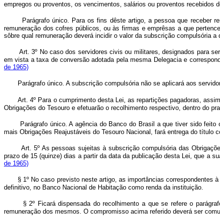
empregos ou proventos, os vencimentos, salários ou proventos receb
Parágrafo único. Para os fins dêste artigo, a pessoa que receber 
remuneração dos cofres públicos, ou às firmas e emprêsas a que pertence
sôbre qual remuneração deverá incidir o valor da subscrição compulsória a q
Art. 3º No caso dos servidores civis ou militares, designados para s
em vista a taxa de conversão adotada pela mesma Delegacia e correspon
de 1965)
Parágrafo único. A subscrição compulsória não se aplicará aos servido
Art. 4º Para o cumprimento desta Lei, as repartições pagadoras, ass
Obrigações do Tesouro e efetuarão o recolhimento respectivo, dentro do
Parágrafo único. A agência do Banco do Brasil a que tiver sido feito
mais Obrigações Reajustáveis do Tesouro Nacional, fará entrega do título 
Art. 5º As pessoas sujeitas à subscrição compulsória das Obrigaçõ
prazo de 15 (quinze) dias a partir da data da publicação desta Lei, q
de 1965)
§ 1º No caso previsto neste artigo, as importâncias correspondentes à
definitivo, no Banco Nacional de Habitação como renda da instituição.
§ 2º Ficará dispensada do recolhimento a que se refere o parágra
remuneração dos mesmos. O compromisso acima referido deverá ser comunic