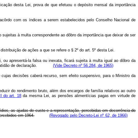
licação desta Lei, prova de que efetuou o depósito mensal da importância
e acôrdo com os índices a serem estabelecidos pelo Conselho Nacional de
o sujeitas à multa correspondente ao dôbro da importância que deixar de ser
stribuição de ações a que se refere o § 2º do art. 5º desta Lei.
ou apresentá-la falsa ou inexata, ficará sujeita à multa igual ao dôbro da
de inexatidão de declaração.
(Vide Decreto nº 56.284, de 1965)
 cujas decisões caberá recurso, sem efeito suspensivo, para o Ministro da
eduzir do rendimento bruto, além dos encargos de família relativos ao outro
I do art. 18
da mesma Lei, as pensões alimentícias pagas em virtude de
sídios, as ajudas de custo e a representação, percebidas em decorrência do
percebidos em 1964.
(Revogado pelo Decreto-Lei nº 62, de 1966)