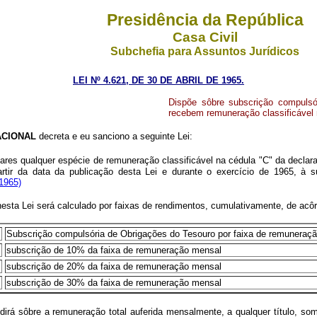
Presidência da República
Casa Civil
Subchefia para Assuntos Jurídicos
LEI Nº 4.621, DE 30 DE ABRIL DE 1965.
Dispõe sôbre subscrição compulsó
recebem remuneração classificável 
ACIONAL
decreta e eu sanciono a seguinte Lei:
lares qualquer espécie de remuneração classificável na cédula "C" da declar
partir da data da publicação desta Lei e durante o exercício de 1965, à
 1965)
esta Lei será calculado por faixas de rendimentos, cumulativamente, de acôr
Subscrição compulsória de Obrigações do Tesouro por faixa de remuneraç
subscrição de 10% da faixa de remuneração mensal
subscrição de 20% da faixa de remuneração mensal
subscrição de 30% da faixa de remuneração mensal
ncidirá sôbre a remuneração total auferida mensalmente, a qualquer título, 