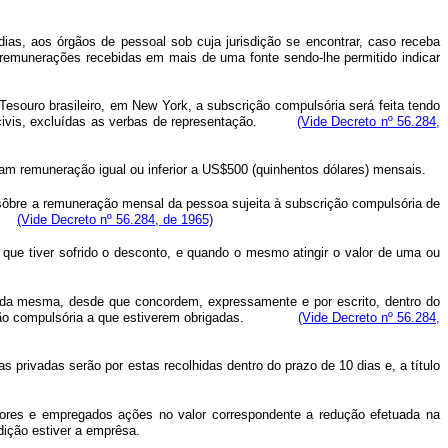
ias, aos órgãos de pessoal sob cuja jurisdição se encontrar, caso receba
 remunerações recebidas em mais de uma fonte sendo-lhe permitido indicar
Tesouro brasileiro, em New York, a subscrição compulsória será feita tendo
os civis, excluídas as verbas de representação.
(Vide Decreto nº 56.284,
bam remuneração igual ou inferior a US$500 (quinhentos dólares) mensais.
 sôbre a remuneração mensal da pessoa sujeita à subscrição compulsória de
.A.
(Vide Decreto nº 56.284, de 1965)
a que tiver sofrido o desconto, e quando o mesmo atingir o valor de uma ou
as da mesma, desde que concordem, expressamente e por escrito, dentro do
ubscrição compulsória a que estiverem obrigadas.
(Vide Decreto nº 56.284,
privadas serão por estas recolhidas dentro do prazo de 10 dias e, a título
etores e empregados ações no valor correspondente a redução efetuada na
ição estiver a emprêsa.