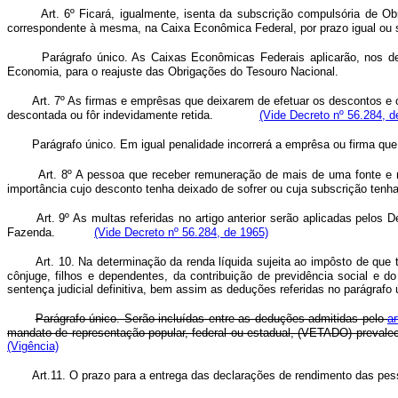
Art. 6º Ficará, igualmente, isenta da subscrição compulsória de O
correspondente à mesma, na Caixa Econômica Federal, por prazo igua
Parágrafo único. As Caixas Econômicas Federais aplicarão, nos de
Economia, para o reajuste das Obrigações do Tesouro Nacional.
Art. 7º As firmas e emprêsas que deixarem de efetuar os descontos e o
descontada ou fôr indevidamente retida.
(Vide Decreto nº 56.284, d
Parágrafo único. Em igual penalidade incorrerá a emprêsa ou firma que 
Art. 8º A pessoa que receber remuneração de mais de uma fonte e não
importância cujo desconto tenha deixado de sofrer ou cuja subscrição t
Art. 9º As multas referidas no artigo anterior serão aplicadas pelo
Fazenda.
(Vide Decreto nº 56.284, de 1965)
Art. 10. Na determinação da renda líquida sujeita ao impôsto de que 
cônjuge, filhos e dependentes, da contribuição de previdência social e d
sentença judicial definitiva, bem assim as deduções referidas no parág
Parágrafo único. Serão incluídas entre as deduções admitidas pelo
a
mandato de representação popular, federal ou estadual, (VETADO) preval
(Vigência)
Art.11. O prazo para a entrega das declarações de rendimento das pess