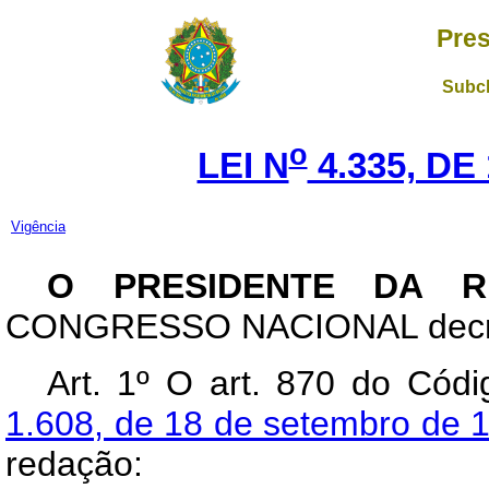
Pres
Subch
o
LEI N
4.335, DE
Vigência
O PRESIDENTE DA R
CONGRESSO NACIONAL decreta
Art
. 1º O art. 870 do Códi
1.608, de 18 de setembro de 
redação: