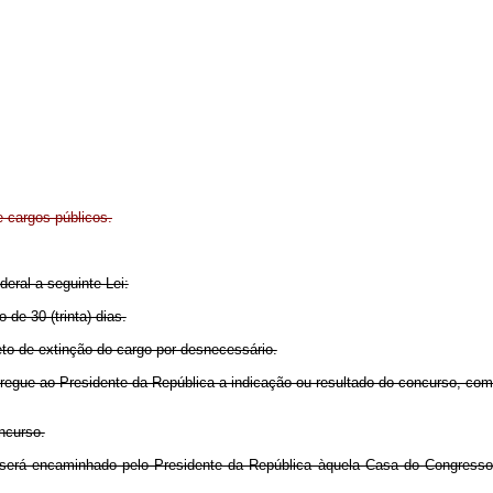
 cargos públicos.
eral a seguinte Lei:
 de 30 (trinta) dias.
o de extinção do cargo por desnecessário.
entregue ao Presidente da República a indicação ou resultado do concurso, com
ncurso.
 será encaminhado pelo Presidente da República àquela Casa do Congress