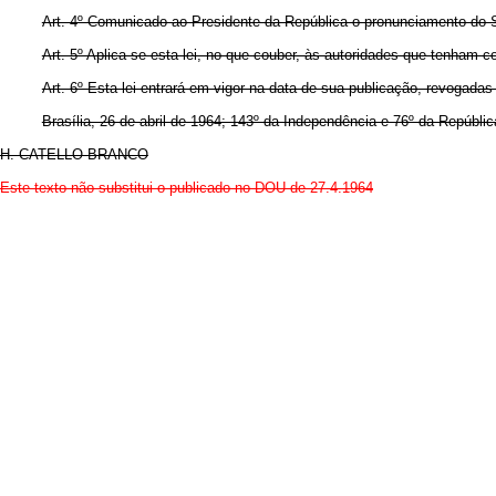
Art. 4º Comunicado ao Presidente da República o pronunciamento do 
Art. 5º Aplica-se esta lei, no que couber, às autoridades que tenham c
Art. 6º Esta lei entrará em vigor na data de sua publicação, revogadas
Brasília, 26 de abril de 1964; 143º da Independência e 76º da Repúblic
H. CATELLO BRANCO
Este texto não substitui o publicado no DOU de 27.4.1964