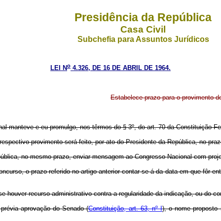
Presidência da República
Casa Civil
Subchefia para Assuntos Jurídicos
o
LEI N
4.326, DE 16 DE ABRIL DE 1964.
Estabelece prazo para o provimento de
 manteve e eu promulgo, nos têrmos do § 3º, do art. 70 da Constituição Fed
respectivo provimento será feito, por ato do Presidente da República, no prazo
ública, no mesmo prazo, enviar mensagem ao Congresso Nacional com projet
oncurso, o prazo referido no artigo anterior contar-se-á da data em que fôr 
se houver recurso administrativo contra a regularidade da indicação, ou do co
 prévia aprovação do Senado (
Constituição, art. 63, nº I
), o nome proposto