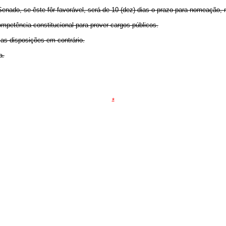
Senado, se êste fôr favorável, será de 10 (dez) dias o prazo para nomeação
ompetência constitucional para prover cargos públicos.
 as disposições em contrário.
a.
*