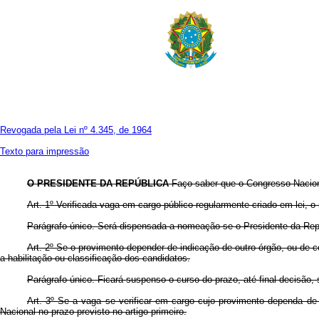
Revogada pela Lei nº 4.345, de 1964
Texto para impressão
O PRESIDENTE DA REPÚBLICA
Faço saber que o Congresso Nacional
Art. 1º Verificada vaga em cargo público regularmente criado em lei, o 
Parágrafo único. Será dispensada a nomeação se o Presidente da Rep
Art. 2º Se o provimento depender de indicação de outro órgão, ou de c
a habilitação ou classificação dos candidatos.
Parágrafo único. Ficará suspenso o curso do prazo, até final decisão, 
Art. 3º Se a vaga se verificar em cargo cujo provimento dependa de
Nacional no prazo previsto no artigo primeiro.