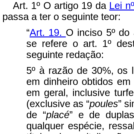
Art. 1º O artigo 19 da
Lei n
passa a ter o seguinte teor:
“
Art. 19.
O inciso 5º do
se refere o art. 1º de
seguinte redação:
5º à razão de 30%, os 
em dinheiro obtidos em l
em geral, inclusive tur
(exclusive as “
poules
” s
de “
placé
” e de dupla
qualquer espécie, ress