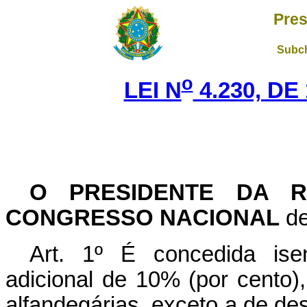
Pres
Subch
o
LEI N
4.230, DE
O PRESIDENTE DA R
CONGRESSO NACIONAL
de
Art. 1º É concedida ise
adicional de 10% (por cento
alfandegárias, exceto a de de