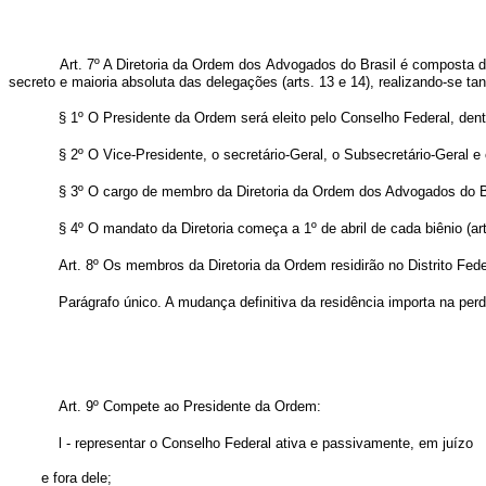
Art. 7º A Diretoria da Ordem dos Advogados do Brasil é composta d
secreto e maioria absoluta das delegações (arts. 13 e 14), realizando-se t
§ 1º O Presidente da Ordem será eleito pelo Conselho Federal, dent
§ 2º O Vice-Presidente, o secretário-Geral, o Subsecretário-Geral 
§ 3º O cargo de membro da Diretoria da Ordem dos Advogados do B
§ 4º O mandato da Diretoria começa a 1º de abril de cada biênio (art
Art. 8º Os membros da Diretoria da Ordem residirão no Distrito Fe
Parágrafo único. A mudança definitiva da residência importa na pe
Art. 9º Compete ao Presidente da Ordem:
l - representar o Conselho Federal ativa e passivamente, em juízo
e fora dele;