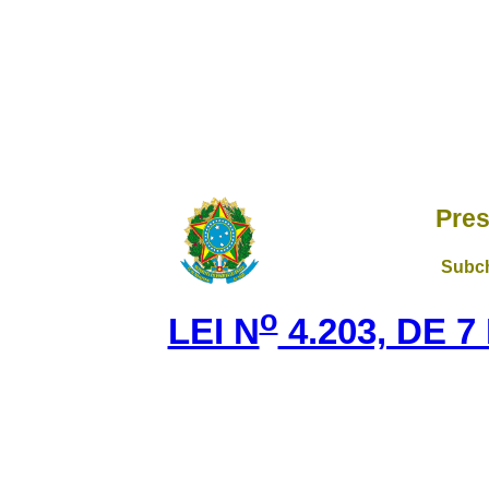
Pres
Subch
o
LEI N
4.203, DE 