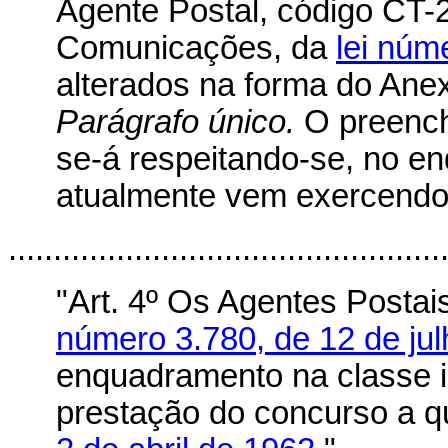
Agente Postal, código CT-
Comunicações, da
lei núm
alterados na forma do Anexo
Parágrafo único.
O preench
se-á respeitando-se, no e
atualmente vem exercendo o
................................................
"Art. 4º Os Agentes Posta
número 3.780, de 12 de ju
enquadramento na classe ini
prestação do concurso a q