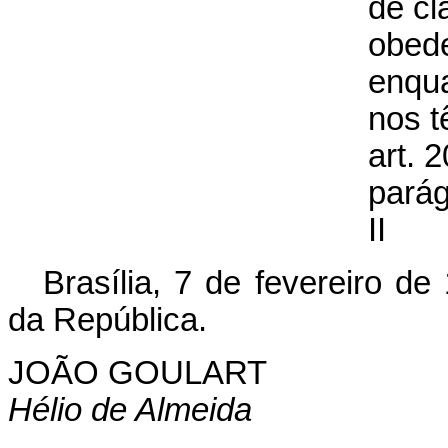
de cl
obed
enqu
nos t
art. 2
parág
II
Brasília, 7 de fevereiro d
da República.
JOÃO GOULART
Hélio de Almeida