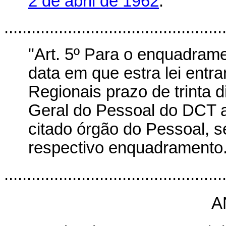
2 de abril de 1962
."
................................................
"Art. 5º Para o enquadramen
data em que estra lei entra
Regionais prazo de trinta d
Geral do Pessoal do DCT a
citado órgão do Pessoal, s
respectivo enquadramento.
................................................
A