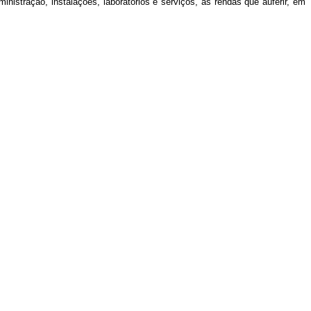
nistração, instalações, laboratórios e serviços, as rendas que auferir, em