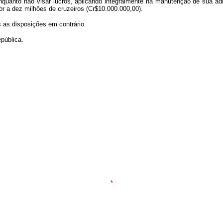
nquanto não visar lucros, aplicando integralmente na manutenção de sua admi
or a dez milhões de cruzeiros (Cr$10.000.000,00).
s as disposições em contrário.
pública.
*