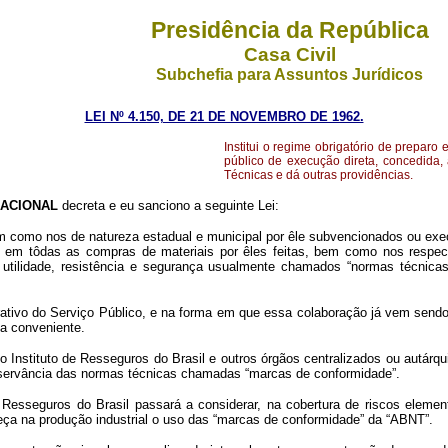
Presidência da República
Casa Civil
Subchefia para Assuntos Jurídicos
LEI Nº 4.150, DE 21 DE NOVEMBRO DE 1962.
Institui o regime obrigatório de prepar
público de execução direta, concedida,
Técnicas e dá outras providências.
ACIONAL
decreta e eu sanciono a seguinte Lei:
im como nos de natureza estadual e municipal por êle subvencionados ou exe
is, em tôdas as compras de materiais por êles feitas, bem como nos respect
, utilidade, resistência e segurança usualmente chamados “normas técnica
rativo do Serviço Público, e na forma em que essa colaboração já vem sendo
ça conveniente.
do Instituto de Resseguros do Brasil e outros órgãos centralizados ou autár
a observância das normas técnicas chamadas “marcas de conformidade”.
 de Resseguros do Brasil passará a considerar, na cobertura de riscos elem
eça na produção industrial o uso das “marcas de conformidade” da “ABNT”.