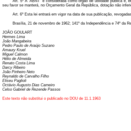
Art. 5º A “ABNT” é considerada como órgão de utilidade pública e, e
seu favor se manterá, no Orçamento Geral da República, dotação não inferi
Art. 6º Esta lei entrará em vigor na data de sua publicação, revogada
Brasília, 21 de novembro de 1962; 141º da Independência e 74º da Re
JOÃO GOULART
Hermes Lima
João Mangabeira
Pedro Paulo de Araújo Suzano
Amaury Kruel
Miguel Calmon
Hélio de Almeida
Renato Costa Lima
Darcy Ribeiro
João Pinheiro Neto
Reynaldo de Carvalho Filho
Eliseu Paglioli
Octávio Augusto Dias Carneiro
Celso Gabriel de Rezende Passos
Este texto não substitui o publicado no DOU de 11.1.1963