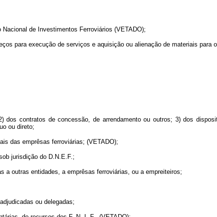
do Nacional de Investimentos Ferroviários (VETADO);
reços para execução de serviços e aquisição ou alienação de materiais para o
 2) dos contratos de concessão, de arrendamento ou outros; 3) dos dispos
uo ou direto;
uais das emprêsas ferroviárias; (VETADO);
sob jurisdição do D.N.E.F.;
 a outras entidades, a emprêsas ferroviárias, ou a empreiteiros;
 adjudicadas ou delegadas;
tárias, de recursos dos F. N. I. F., (VETADO);