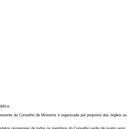
blica.
Presente do Conselho de Ministros e organizada por proposta dos órgãos ou
andatos posteriores de todos os membros do Conselho serão de quatro anos,