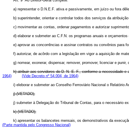
Art
. 9º Ao Diretor-Geral compete:
a) representar o D.N.E.F. ativa e passivamente, em juízo ou fora d
b) superintender, orientar e controlar todos dos serviços da atribuiçã
c) movimentar as contas, ordenar pagamentos e autorizar supriment
d) elaborar e submeter ao C.F.N. os programas anuais e orçamentos
e) aprovar as concorrências e assinar contratos ou convênios para f
f) autorizar, de acôrdo com a legislação em vigor a aquisição de mate
g) nomear, exonerar, dispensar, remover, promover, licenciar e punir,
h) atribuir aos servidores do D. N. E. F., conforme a necessidade e 
1964)
(Vide Decreto nº 54.004, de 1964)
i) eleborar e submeter ao Conselho Ferroviário Nacional o Relatório 
j) (VETADO);
j)
submeter à Delegação do Tribunal de Contas, para o necessário
k) (VETADO);
k)
apresentar os balancetes mensais, os demonstrativos da execuçã
(Parte mantida pelo Congresso Nacional)