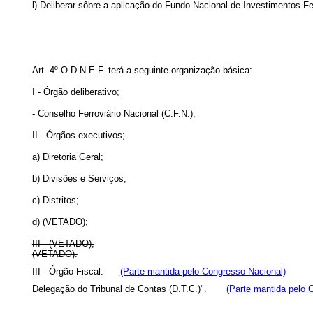
l) Deliberar sôbre a aplicação do Fundo Nacional de Investimentos Fer
Art
. 4º O D.N.E.F. terá a seguinte organização básica:
I - Órgão deliberativo;
- Conselho Ferroviário Nacional (C.F.N.);
II - Órgãos executivos;
a) Diretoria Geral;
b) Divisões e Serviços;
c) Distritos;
d) (VETADO);
III - (VETADO);
(VETADO).
III - Órgão Fiscal:
(Parte mantida pelo Congresso Nacional)
Delegação do Tribunal de Contas (D.T.C.)".
(Parte mantida pelo 