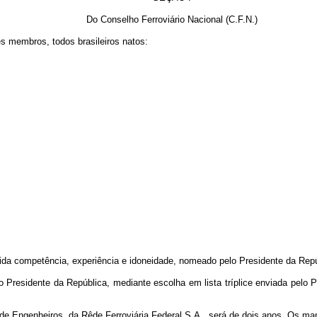
Do Conselho Ferroviário Nacional (C.F.N.)
es membros, todos brasileiros natos:
ecida competência, experiência e idoneidade, nomeado pelo Presidente da Repú
 Presidente da República, mediante escolha em lista tríplice enviada pelo 
 de Engenheiros, da Rêde Ferroviária Federal S.A., será de dois anos. Os m