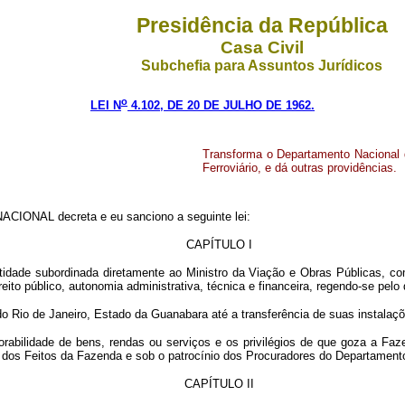
Presidência da República
Casa Civil
Subchefia para Assuntos Jurídicos
o
LEI N
4.102, DE 20 DE JULHO DE 1962.
Transforma o Departamento Nacional d
Ferroviário, e dá outras providências.
CIONAL decreta e eu sanciono a seguinte lei:
CAPÍTULO I
tidade subordinada diretamente ao Ministro da Viação e Obras Públicas, com
eito público, autonomia administrativa, técnica e financeira, regendo-se pelo 
o Rio de Janeiro, Estado da Guanabara até a transferência de suas instalaçõe
horabilidade de bens, rendas ou serviços e os privilégios de que goza a Faz
o dos Feitos da Fazenda e sob o patrocínio dos Procuradores do Departament
CAPÍTULO II