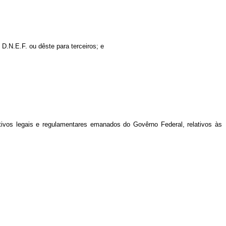
 D.N.E.F. ou dêste para terceiros; e
itivos legais e regulamentares emanados do Govêrno Federal, relativos às