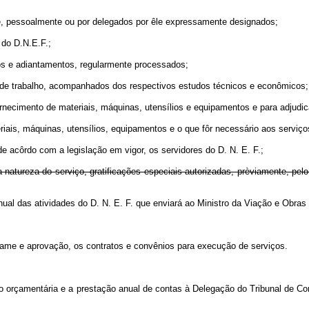
êle, pessoalmente ou por delegados por êle expressamente designados;
o do D.N.E.F.;
os e adiantamentos, regularmente processados;
 de trabalho, acompanhados dos respectivos estudos técnicos e econômicos;
ornecimento de materiais, máquinas, utensílios e equipamentos e para adjudi
riais, máquinas, utensílios, equipamentos e o que fôr necessário aos serviços
 de acôrdo com a legislação em vigor, os servidores do D. N. E. F.;
a natureza do serviço, gratificações especiais autorizadas, prèviamente, pel
Anual das atividades do D. N. E. F. que enviará ao Ministro da Viação e Obra
 exame e aprovação, os contratos e convênios para execução de serviços
o orçamentária e a prestação anual de contas à Delegação do Tribunal de 