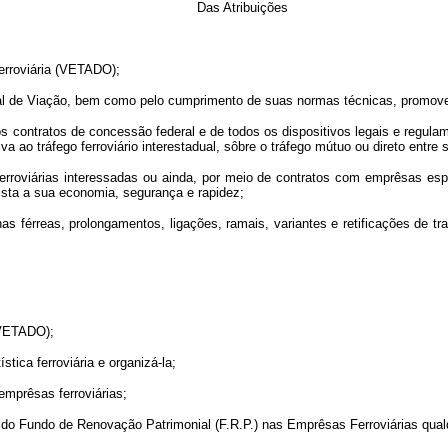
Das Atribuições
 Ferroviária (VETADO);
onal de Viação, bem como pelo cumprimento de suas normas técnicas, promove
 dos contratos de concessão federal e de todos os dispositivos legais e reg
a ao tráfego ferroviário interestadual, sôbre o tráfego mútuo ou direto entre 
rroviárias interessadas ou ainda, por meio de contratos com emprêsas espe
vista a sua economia, segurança e rapidez;
inhas férreas, prolongamentos, ligações, ramais, variantes e retificações de
(VETADO);
stica ferroviária e organizá-la;
 emprêsas ferroviárias;
e do Fundo de Renovação Patrimonial (F.R.P.) nas Emprêsas Ferroviárias qual