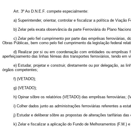
Art
. 3º Ao D.N.E.F. compete especialmente:
a) Superintender, orientar, controlar e fiscalizar a política de Viação
b) Zelar pela exata observância da parte Ferroviária do Plano Naci
c) Zelar pelo fiel cumprimento por parte das emprêsas ferroviárias,
Obras Públicas, bem como pelo fiel cumprimento da legislação federal relativ
d) Realizar por si ou em coordenação com entidades ou emprêsas fe
aperfeiçoamento das linhas férreas dos transportes ferroviários, tendo em 
e) Estudar, projetar e construir, diretamente ou por delegação, as l
órgãos competentes;
f) (VETADO);
g) (VETADO);
h) Opinar sôbre os relatórios (VETADO) das emprêsas ferroviárias; 
i) Colher dados junto as administrações ferroviárias referentes a estatí
j) Estudar e deliberar sôbre as propostas de alterações tarifárias das
k) Zelar e fiscalizar a aplicação do Fundo de Melhoramentos (F.M.) 