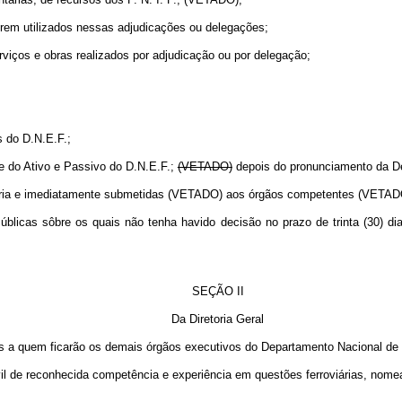
erem utilizados nessas adjudicações ou delegações;
viços e obras realizados por adjudicação ou por delegação;
s do D.N.E.F.;
 e do Ativo e Passivo do D.N.E.F.;
(VETADO)
depois do pronunciamento da De
atória e imediatamente submetidas (VETADO) aos órgãos competentes (VETAD
licas sôbre os quais não tenha havido decisão no prazo de trinta (30) di
SEÇÃO II
Da Diretoria Geral
ados a quem ficarão os demais órgãos executivos do Departamento Nacional de
Civil de reconhecida competência e experiência em questões ferroviárias, no