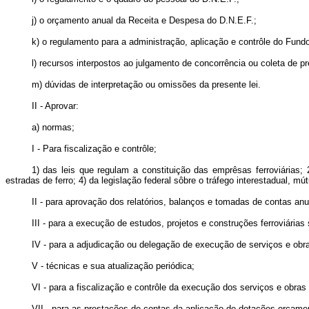
j) o orçamento anual da Receita e Despesa do D.N.E.F.;
k) o regulamento para a administração, aplicação e contrôle do Fun
l) recursos interpostos ao julgamento de concorrência ou coleta de p
m) dúvidas de interpretação ou omissões da presente lei.
II - Aprovar:
a) normas;
I - Para fiscalização e contrôle;
1) das leis que regulam a constituição das emprêsas ferroviárias;
estradas de ferro; 4) da legislação federal sôbre o tráfego interestadual, mút
II - para aprovação dos relatórios, balanços e tomadas de contas an
III - para a execução de estudos, projetos e construções ferroviárias 
IV - para a adjudicação ou delegação de execução de serviços e obras
V - técnicas e sua atualização periódica;
VI - para a fiscalização e contrôle da execução dos serviços e obras
VII - para as prestações de contas da aplicação de dotações orçamen