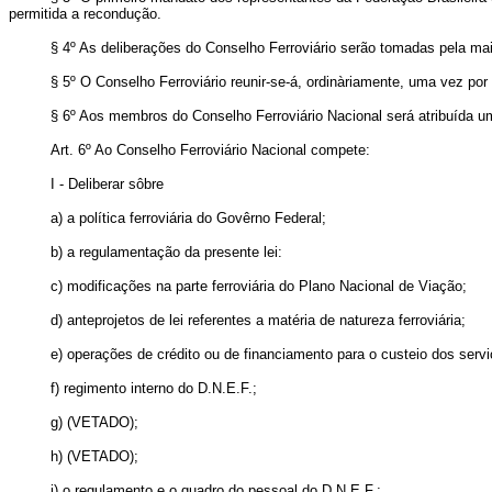
permitida a recondução.
§ 4º As deliberações do Conselho Ferroviário serão tomadas pela m
§ 5º O Conselho Ferroviário reunir-se-á, ordinàriamente, uma vez p
§ 6º Aos membros do Conselho Ferroviário Nacional será atribuída u
Art
. 6º Ao Conselho Ferroviário Nacional compete:
I - Deliberar sôbre
a) a política ferroviária do Govêrno Federal;
b) a regulamentação da presente lei:
c) modificações na parte ferroviária do Plano Nacional de Viação;
d) anteprojetos de lei referentes a matéria de natureza ferroviária;
e) operações de crédito ou de financiamento para o custeio dos servi
f) regimento interno do D.N.E.F.;
g) (VETADO);
h) (VETADO);
i) o regulamento e o quadro do pessoal do D.N.E.F.;