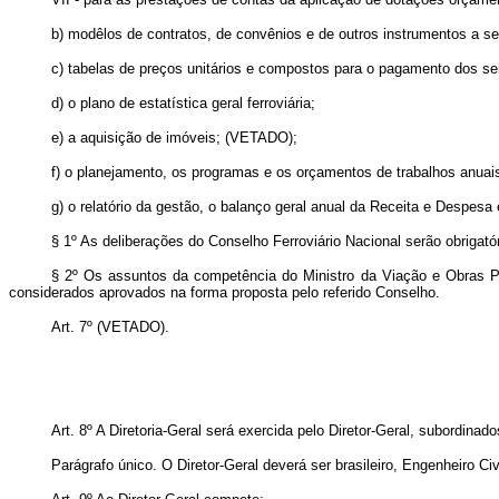
b) modêlos de contratos, de convênios e de outros instrumentos a s
c) tabelas de preços unitários e compostos para o pagamento dos ser
d) o plano de estatística geral ferroviária;
e) a aquisição de imóveis; (VETADO);
f) o planejamento, os programas e os orçamentos de trabalhos anuai
g) o relatório da gestão, o balanço geral anual da Receita e Despesa
§ 1º As deliberações do Conselho Ferroviário Nacional serão obrig
§ 2º Os assuntos da competência do Ministro da Viação e Obras Púb
considerados aprovados na forma proposta pelo referido Conselho.
Art
. 7º (VETADO).
Art
. 8º A Diretoria-Geral será exercida pelo Diretor-Geral, subordin
Parágrafo único. O Diretor-Geral deverá ser brasileiro, Engenheiro 