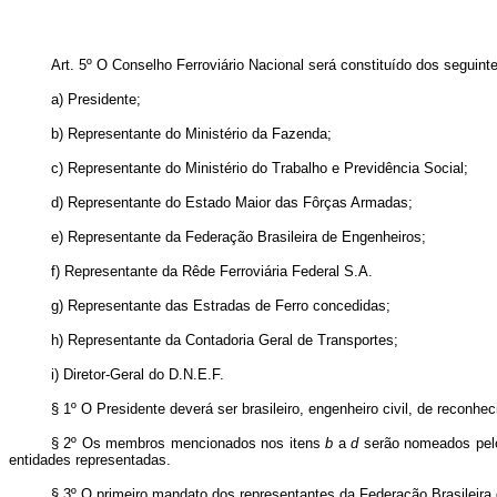
Art
. 5º O Conselho Ferroviário Nacional será constituído dos seguint
a) Presidente;
b) Representante do Ministério da Fazenda;
c) Representante do Ministério do Trabalho e Previdência Social;
d) Representante do Estado Maior das Fôrças Armadas;
e) Representante da Federação Brasileira de Engenheiros;
f) Representante da Rêde Ferroviária Federal S.A.
g) Representante das Estradas de Ferro concedidas;
h) Representante da Contadoria Geral de Transportes;
i) Diretor-Geral do D.N.E.F.
§ 1º O Presidente deverá ser brasileiro, engenheiro civil, de reconh
§ 2º Os membros mencionados nos itens
b
a
d
serão nomeados pelo
entidades representadas.
§ 3º O primeiro mandato dos representantes da Federação Brasileira