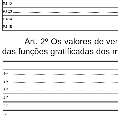
PJ-12 ...................................................................................................
PJ-13 ...................................................................................................
PJ-14 ...................................................................................................
PJ-15 ...................................................................................................
Art. 2º Os valores de ve
das funções gratificadas dos
1-F .......................................................................................................
2-F .......................................................................................................
3-F .......................................................................................................
4-F .......................................................................................................
5-F .......................................................................................................
6-F .......................................................................................................