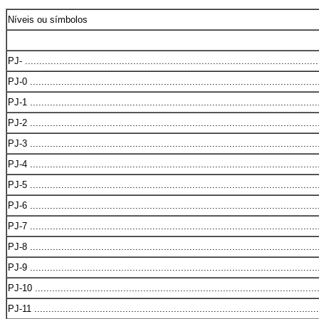
Níveis ou símbolos
PJ- .......................................................................................................
PJ-0 .....................................................................................................
PJ-1 .....................................................................................................
PJ-2 .....................................................................................................
PJ-3 .....................................................................................................
PJ-4 .....................................................................................................
PJ-5 .....................................................................................................
PJ-6 .....................................................................................................
PJ-7 .....................................................................................................
PJ-8 .....................................................................................................
PJ-9 .....................................................................................................
PJ-10 ...................................................................................................
PJ-11 ....................................................................................................