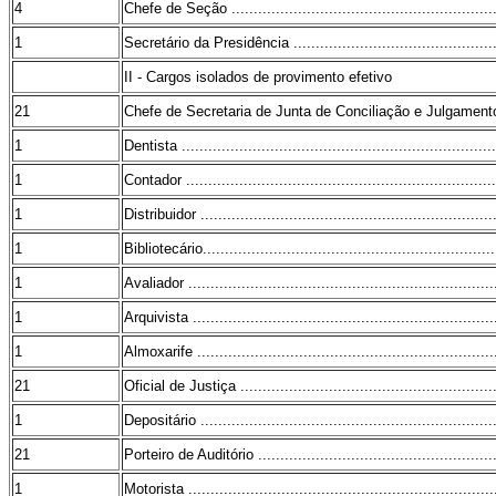
4
Chefe de Seção .............................................................
1
Secretário da Presidência ................................................
II - Cargos isolados de provimento efetivo
21
Chefe de Secretaria de Junta de Conciliação e Julgamento ....
1
Dentista .......................................................................
1
Contador .......................................................................
1
Distribuidor ...................................................................
1
Bibliotecário...................................................................
1
Avaliador ......................................................................
1
Arquivista .....................................................................
1
Almoxarife ....................................................................
21
Oficial de Justiça ...........................................................
1
Depositário ...................................................................
21
Porteiro de Auditório .......................................................
1
Motorista ......................................................................