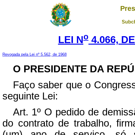
Pres
Subch
o
LEI N
4.066, DE
Revogada pela Lei nº 5.562, de 1968
O PRESIDENTE DA REPÚ
Faço saber que o Congress
seguinte Lei:
Art. 1º O pedido de demiss
do contrato de trabalho, f
(um) ano de serviço, só 