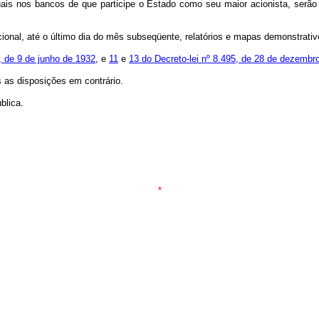
uais nos bancos de que participe o Estado como seu maior acionista, serão
onal, até o último dia do mês subseqüente, relatórios e mapas demonstrativo
, de 9 de junho de 1932
, e
11
e
13 do Decreto-lei nº 8.495, de 28 de dezembr
s as disposições em contrário.
blica.
*