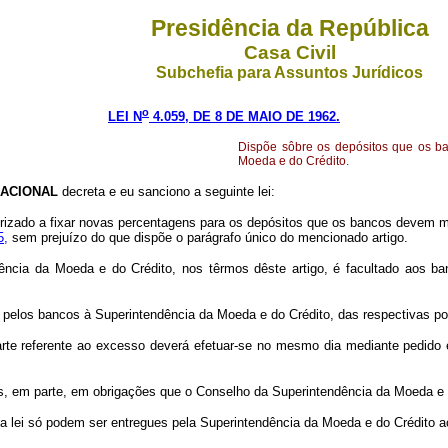
Presidência da República
Casa Civil
Subchefia para Assuntos Jurídicos
o
LEI N
4.059, DE 8 DE MAIO DE 1962.
Dispõe sôbre os depósitos que os b
Moeda e do Crédito.
ACIONAL
decreta e eu sanciono a seguinte lei:
orizado a fixar novas percentagens para os depósitos que os bancos devem m
5,
sem prejuízo do que dispõe o parágrafo único do mencionado artigo.
ência da Moeda e do Crédito, nos têrmos dêste artigo, é facultado aos b
o pelos bancos à Superintendência da Moeda e do Crédito, das respectivas p
rte referente ao excesso deverá efetuar-se no mesmo dia mediante pedido e
ados, em parte, em obrigações que o Conselho da Superintendência da Moeda e 
ta lei só podem ser entregues pela Superintendência da Moeda e do Crédito 