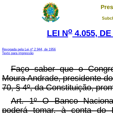
Pres
Subch
o
LEI N
4.055, DE
Revogada pela Lei nº 2.944, de 1956
Texto para impressão
Faço saber que o Congre
Moura Andrade, presidente do
70, § 4º, da Constituição, pro
Art. 1º O Banco Naciona
poderá tomar, à conta do F