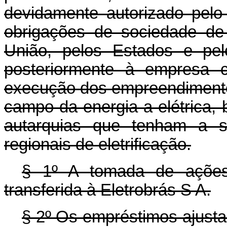
devidamente autorizado pelo
obrigações de sociedade de
União, pelos Estados e pelo 
posteriormente à empresa c
execução dos empreendimentos
campo da energia a elétrica
autarquias que tenham a 
regionais de eletrificação.
§ 1º A tomada de ações 
transferida à Eletrobrás S A.
§ 2º Os empréstimos ajusta