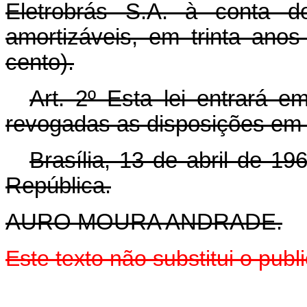
Eletrobrás S.A. à conta do
amortizáveis, em trinta ano
cento).
Art. 2º Esta lei entrará e
revogadas as disposições em 
Brasília, 13 de abril de 1
República.
AURO MOURA ANDRADE.
Este texto não substitui o pu