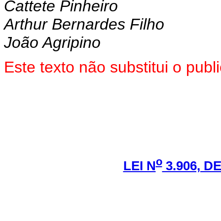
Cattete Pinheiro
Arthur Bernardes Filho
João Agripino
Este texto não substitui o pu
o
LEI N
3.906, D