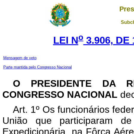
Pres
Subch
o
LEI N
3.906, DE
Mensagem de veto
Parte mantida pelo Congresso Nacional
O PRESIDENTE DA R
CONGRESSO NACIONAL
dec
Art. 1º Os funcionários fed
União que participaram d
Expedicionária, na Fôrça Aér