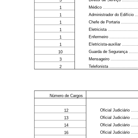
5
Médico ..............................
1
Administrador do Edifício ........
1
Chefe de Portaria ..................
1
Eletricista ..........................
1
Enfermeiro ..........................
1
EIetricista-auxiliar ................
1
Guarda de Segurança ..............
10
Mensageiro .........................
3
Telefonista .........................
2
Número de Cargos
Oficial Judiciário .........
12
Oficial Judiciário .........
13
Oficial Judiciário .........
14
Oficial Judiciário .........
16