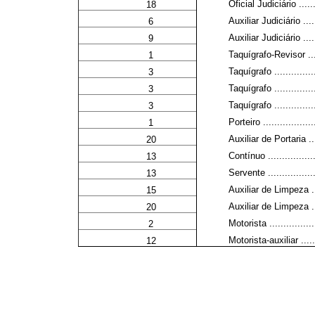
Oficial Judiciário .........
18
Auxiliar Judiciário ........
6
Auxiliar Judiciário ........
9
Taquígrafo-Revisor .........
1
Taquígrafo ..................
3
Taquígrafo ..................
3
Taquígrafo ..................
3
Porteiro ....................
1
Auxiliar de Portaria .......
20
Contínuo ....................
13
Servente ....................
13
Auxiliar de Limpeza .......
15
Auxiliar de Limpeza .......
20
Motorista ...................
2
Motorista-auxiliar .........
12