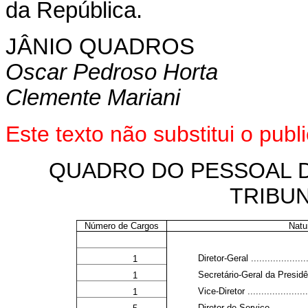
da República.
JÂNIO QUADROS
Oscar Pedroso Horta
Clemente Mariani
Este texto não substitui o pu
QUADRO DO PESSOAL 
TRIBU
Número de Cargos
Natu
Diretor-Geral .......................
1
Secretário-Geral da Presidência 
1
Vice-Diretor ........................
1
Diretor de Serviço .................