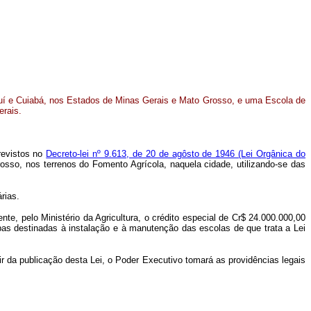
uí e Cuiabá, nos Estados de Minas Gerais e Mato Grosso, e uma Escola de
erais.
previstos no
Decreto-lei nº 9.613, de 20 de agôsto de 1946 (Lei Orgânica do
sso, nos terrenos do Fomento Agrícola, naquela cidade, utilizando-se das
rias.
nte, pelo Ministério da Agricultura, o crédito especial de Cr$ 24.000.000,00
rbas destinadas à instalação e à manutenção das escolas de que trata a Lei
r da publicação desta Lei, o Poder Executivo tomará as providências legais