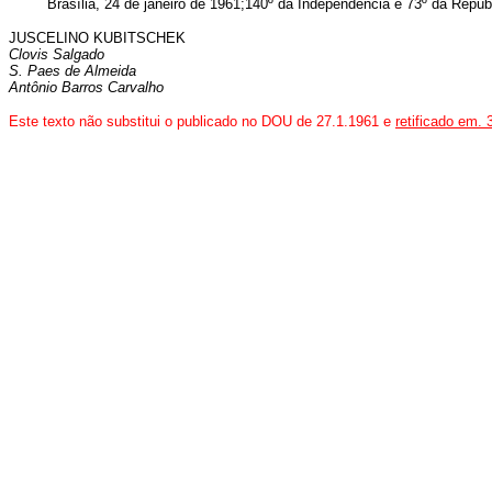
Brasília, 24 de janeiro de 1961;140º da Independência e 73º da Repúb
JUSCELINO KUBITSCHEK
Clovis Salgado
S. Paes de Almeida
Antônio Barros Carvalho
Este texto não substitui o publicado no DOU de 27.1.1961 e
retificado em. 