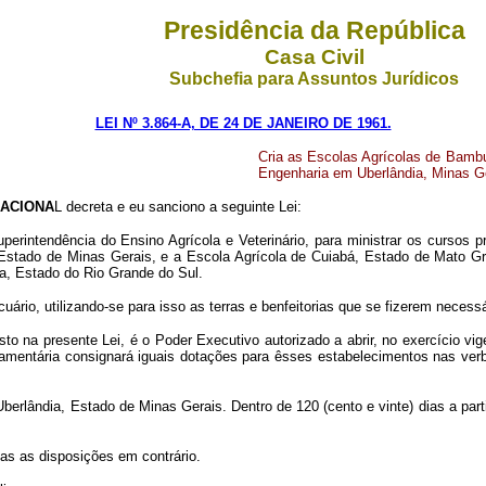
Presidência da República
Casa Civil
Subchefia para Assuntos Jurídicos
LEI Nº 3.864-A, DE 24 DE JANEIRO DE 1961.
Cria as Escolas Agrícolas de Bamb
Engenharia em Uberlândia, Minas G
ACIONA
L decreta e eu sanciono a seguinte Lei:
Superintendência do Ensino Agrícola e Veterinário, para ministrar os cursos 
Estado de Minas Gerais, e a Escola Agrícola de Cuiabá, Estado de Mato Gro
ia, Estado do Rio Grande do Sul.
uário, utilizando-se para isso as terras e benfeitorias que se fizerem necessá
o na presente Lei, é o Poder Executivo autorizado a abrir, no exercício vige
orçamentária consignará iguais dotações para êsses estabelecimentos nas ve
rlândia, Estado de Minas Gerais. Dentro de 120 (cento e vinte) dias a parti
das as disposições em contrário.