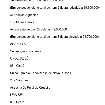
Suprima-se o nº 4) Salinas - 2.000.000.
(Em conseqüência, o total do item 2 ficará reduzido a 89.600.000).
3) Escolas Agrícolas.
13 - Minas Gerais
Acrescente-se o nº 2) Salinas - 2.000.000
(Em conseqüência, o total do item 3 ficará elevado a 24.700.000).
ADENDO A
Subvenções ordinárias
ONDE SE LÊ
:
06 - Ceará
União Agrícola Carvalhense de Nova Russas.
25 - São Paulo
Associação Rural de Cruzeiro.
LEIA-SE
:
06 - Ceará