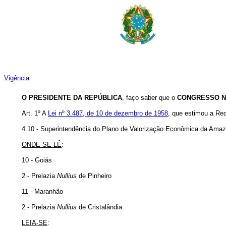
Vigência
O PRESIDENTE DA REPÚBLICA
, faço saber que o
CONGRESSO N
Art
. 1º A
Lei nº 3.487, de 10 de dezembro de 1958
, que estimou a Rec
4.10 - Superintendência do Plano de Valorização Econômica da Amaz
ONDE SE LÊ
:
10 - Goiás
2 - Prelazia
Nullius
de Pinheiro
11 - Maranhão
2 - Prelazia
Nullius
de Cristalândia
LEIA-SE
: