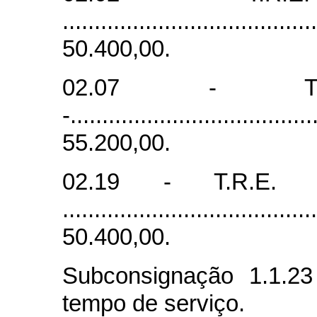
......................................
50.400,00.
02.07 - T.
-.....................................
55.200,00.
02.19 - T.R.E. 
......................................
50.400,00.
Subconsignação 1.1.23 
tempo de serviço.