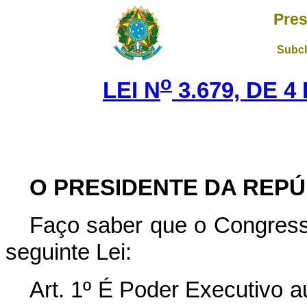
Pres
Subch
o
LEI N
3.679, DE 
O PRESIDENTE DA REPÚ
Faço saber que o Congress
seguinte Lei:
Art. 1º É Poder Executivo au