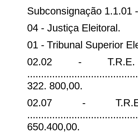
Subconsignação 1.1.01 
04 - Justiça Eleitoral.
01 - Tribunal Superior El
02.02 - T.R.
......................................
322. 800,00.
02.07 - T.R
......................................
650.400,00.