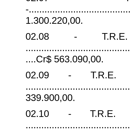
-.....................................
1.300.220,00.
02.08 - T.R.
........................................
....Cr$ 563.090,00.
02.09 - T.R.E
......................................
339.900,00.
02.10 - T.R.E.
........................................