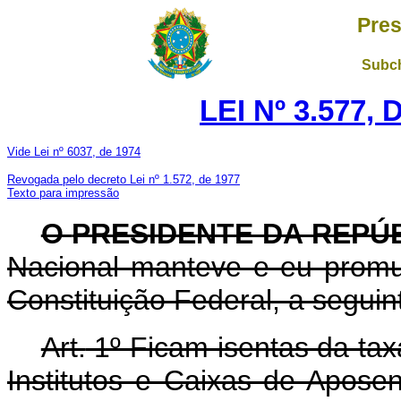
Pres
Subch
LEI Nº 3.577,
Vide Lei nº 6037, de 1974
Revogada pelo decreto Lei nº 1.572, de 1977
Texto para impressão
O
PRESIDENTE DA REPÚ
Nacional manteve e eu promul
Constituição Federal, a seguint
Art.
1º Ficam isentas da tax
Institutos e Caixas de Apose