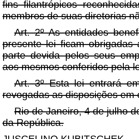
fins filantrópicos reconhecid
membros de suas diretorias 
Art.
2º As entidades benefi
presente lei ficam obrigadas 
parte devida pelos seus emp
aos mesmos conferidos pela le
Art.
3º Esta lei entrará em
revogadas as disposições em c
Rio de Janeiro, 4 de julho 
da República.