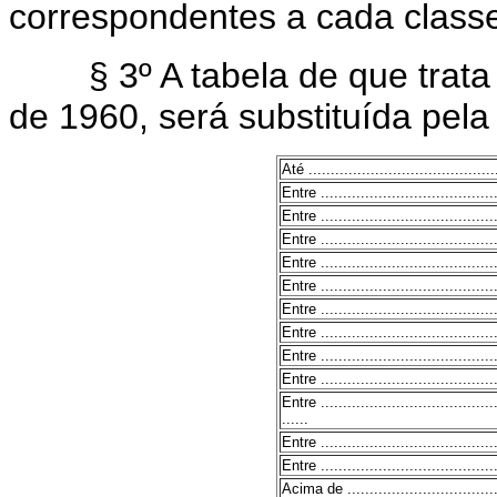
correspondentes a cada class
§ 3º A tabela de que trata êst
de 1960, será substituída pela
Até ...........................................
Entre ........................................
Entre ........................................
Entre ........................................
Entre ........................................
Entre ........................................
Entre ........................................
Entre ........................................
Entre ........................................
Entre ........................................
Entre ........................................
......
Entre ........................................
Entre ........................................
Acima de ....................................