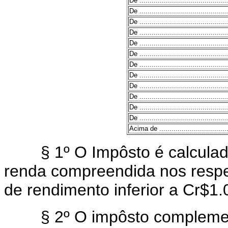
De ...........................................
De ...........................................
De ...........................................
De ...........................................
De ...........................................
De ...........................................
De ...........................................
De ...........................................
De ...........................................
De ...........................................
De ...........................................
De ...........................................
Acima de ...................................
§ 1º O Impôsto é calculado
renda compreendida nos respec
de rendimento inferior a Cr$1.0
§ 2º O impôsto complement