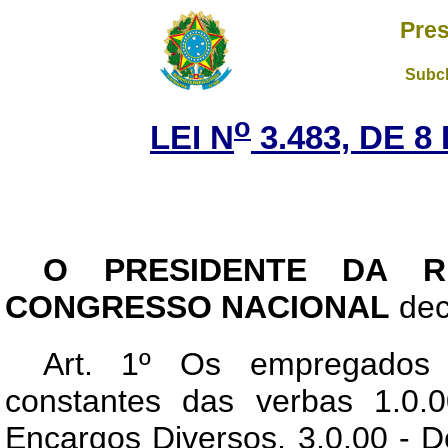
Pres
Subch
o
LEI N
3.483, DE 
O PRESIDENTE DA R
CONGRESSO NACIONAL
dec
Art
. 1º Os empregados 
constantes das verbas 1.0.0
Encargos Diversos, 3.0.00 - 