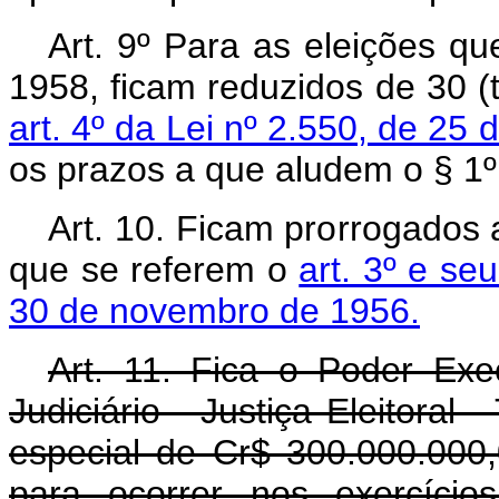
Art. 9º Para as eleições q
1958, ficam reduzidos de 30 (t
art. 4º da Lei nº 2.550, de 25 
os prazos a que aludem o § 1º 
Art. 10. Ficam prorrogados 
que se referem o
art. 3º e se
30 de novembro de 1956.
Art. 11. Fica o Poder Exe
Judiciário - Justiça Eleitoral -
especial de Cr$ 300.000.000,
para ocorrer nos exercíci