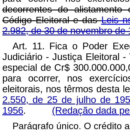
decorrentes do alistamento e
Código Eleitoral e das
Leis n
2.982, de 30 de novembro de
Art. 11. Fica o Poder Exe
Judiciário - Justiça Eleitoral -
especial de Cr$ 300.000.000,0
para ocorrer, nos exercíc
eleitorais, nos têrmos desta l
2.550, de 25 de julho de 19
1956
.
(Redação dada pel
Parágrafo único. O crédito a