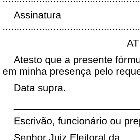
Assinatura
................................................
AT
Atesto que a presente fórmul
em minha presença pelo reque
Data supra.
______________________
Escrivão, funcionário ou pre
Senhor Juiz Eleitoral da .....