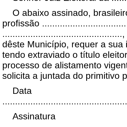
O abaixo assinado, brasileiro, mai
profissão ...............................
.......................................
dêste Município, requer a sua 
tendo extraviado o título elei
processo de alistamento vigen
solicita a juntada do primitivo 
Data
................................................
Assinatura
................................................