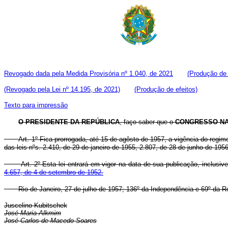
Revogado dada pela Medida Provisória nº 1.040, de 2021
(Produção de 
(Revogado pela Lei nº 14.195, de 2021)
(Produção de efeitos)
Texto para impressão
O PRESIDENTE DA REPÚBLICA
, faço saber que o
CONGRESSO NA
Art. 1º Fica prorrogada, até 15 de agôsto de 1957, a vigência do regi
das leis nºs. 2.410, de 29 de janeiro de 1955, 2.807, de 28 de junho de 19
Art. 2º Esta lei entrará em vigor na data de sua publicação, inclusi
4.657, de 4 de setembro de 1952.
Rio de Janeiro, 27 de julho de 1957; 136º da Independência e 69º da R
Juscelino Kubitschek
José Maria Alkmim
José Carlos de Macedo Soares