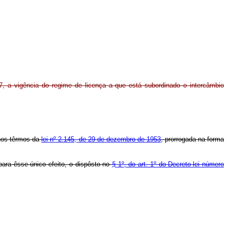
7, a vigência do regime de licença a que está subordinado o intercâmbio
 nos têrmos da
lei nº 2.145, de 29 de dezembro de 1953
, prorrogada na forma
 para êsse único efeito, o dispôsto no
§ 1º, do art. 1º do Decreto-lei número