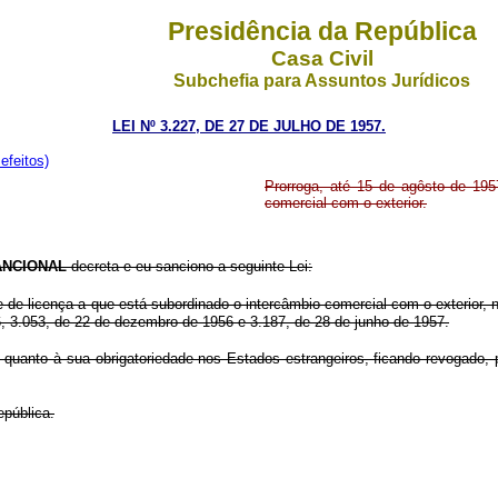
Presidência da República
Casa Civil
Subchefia para Assuntos Jurídicos
LEI Nº 3.227, DE 27 DE JULHO DE 1957.
efeitos)
Prorroga, até 15 de agôsto de 195
comercial com o exterior.
NCIONAL
decreta e eu sanciono a seguinte Lei:
me de licença a que está subordinado o intercâmbio comercial com o exterior,
56, 3.053, de 22 de dezembro de 1956 e 3.187, de 28 de junho de 1957.
ve quanto à sua obrigatoriedade nos Estados estrangeiros, ficando revogado,
epública.