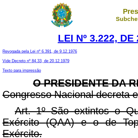
Pres
Subchef
LEI Nº 3.222, D
Revogada pela Lei nº 6.391, de 9.12.1976
Vide Decreto nº 84.33, de 20.12.1979
Texto para impressão
O PRESIDENTE DA 
Congresso Nacional decreta e 
Art. 1º São extintos o Qu
Exército (QAA) e o de Top
Exército.