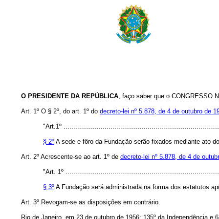
O PRESIDENTE DA REPÚBLICA
, faço saber que o CONGRESSO NAC
Art. 1º O § 2º, do art. 1º do
decreto-lei nº 5.878, de 4 de outubro de 1
"Art.1º ................................................................................
§ 2º
A sede e fôro da Fundação serão fixados mediante ato d
Art. 2º Acrescente-se ao art. 1º de
decreto-lei nº 5.878, de 4 de outu
"Art. 1º ...............................................................................
§ 3º
A Fundação será administrada na forma dos estatutos apr
Art. 3º Revogam-se as disposições em contrário.
Rio de Janeiro, em 23 de outubro de 1956; 135º da Independência e 6