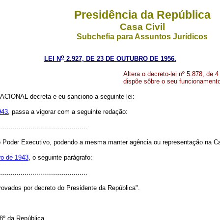
Presidência da República
Casa Civil
Subchefia para Assuntos Jurídicos
o
LEI N
2.927, DE 23 DE OUTUBRO DE 1956.
Altera o decreto-lei nº 5.878, de 
dispõe sôbre o seu funcionamento
IONAL decreta e eu sanciono a seguinte lei:
943
, passa a vigorar com a seguinte redação:
............................................
o Poder Executivo, podendo a mesma manter agência ou representação na Cap
bro de 1943
, o seguinte parágrafo:
............................................
ovados por decreto do Presidente da República".
8º da República.