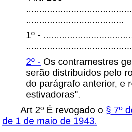
........................................
.....................................
1º - ..................................
........................................
2º -
Os contramestres ger
serão distribuídos pelo r
do parágrafo anterior, e
estivadoras".
Art 2º É revogado o
§ 7º d
de 1 de maio de 1943.