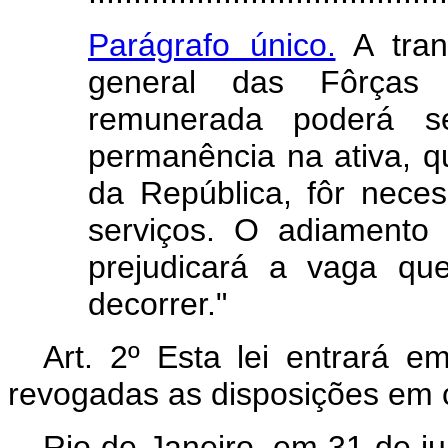
Parágrafo único.
A trans
general das Fôrças
remunerada poderá s
permanência na ativa, qu
da República, fôr nece
serviços. O adiamento 
prejudicará a vaga que
decorrer."
Art. 2º Esta lei entrará e
revogadas as disposições em c
Rio de Janeiro, em 31 de j