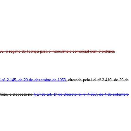
6, o regime de licença para o intercâmbio comercial com o exterior.
i nº 2.145, de 29 de dezembro de 1953
, alterada pela Lei nº 2.410, de 29 de
feito, o disposto no
§ 1º do art. 1º do Decreto-lei nº 4.657, de 4 de setembro