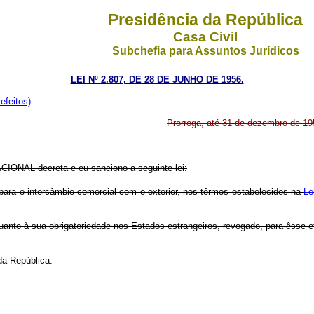
Presidência da República
Casa Civil
Subchefia para Assuntos Jurídicos
LEI Nº 2.807, DE 28 DE JUNHO DE 1956.
efeitos)
Prorroga, até 31 de dezembro de 195
ONAL decreta e eu sanciono a seguinte lei:
para o intercâmbio comercial com o exterior, nos têrmos estabelecidos na
Le
 quanto à sua obrigatoriedade nos Estados estrangeiros, revogado, para êsse e
da República.