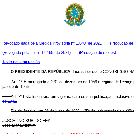
Revogado dada pela Medida Provisória nº 1.040, de 2021
(Produção de 
(Revogado pela Lei nº 14.195, de 2021)
(Produção de efeitos)
Texto para impressão
O PRESIDENTE DA REPÚBLICA
, faço saber que o CONGRESSO NACI
Art. 1º É prorrogado até 31 de dezembro de 1956 o regime de licença 
janeiro de 1955.
Art. 2º Esta lei entrará em vigor na data de sua publicação, inclusive
de 1942
.
Rio de Janeiro, em 28 de junho de 1956; 135º da Independência e 68º 
JUSCELINO KUBITSCHEK
José Maria Alkmim