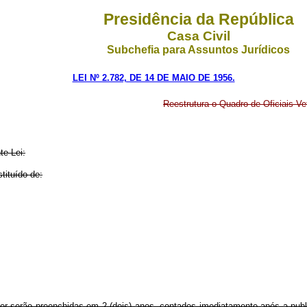
Presidência da República
Casa Civil
Subchefia para Assuntos Jurídicos
LEI Nº 2.782, DE 14 DE MAIO DE 1956.
Reestrutura o Quadro de Oficiais Vet
te Lei:
tituído de:
rior serão preenchidas em 2 (dois) anos, contados imediatamente após a pub