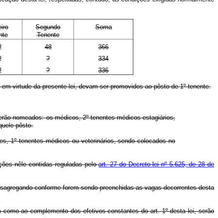
iro
Segundo
Soma
nte
Tenente
2
48
366
2
?
334
2
?
336
, em virtude da presente lei, devam ser promovidos ao pôsto de 1º tenente.
serão nomeados: os médicos, 2º tenentes médicos estagiários,
quele pôsto.
es, 1º tenentes médicos ou veterinários, sendo colocados no
ições nêle contidas reguladas pelo
art. 27 do Decreto-lei nº 5.625, de 28 de
desagregando conforme forem sendo preenchidas as vagas decorrentes desta
m como ao complemento dos efetivos constantes do art. 1º desta lei, serão