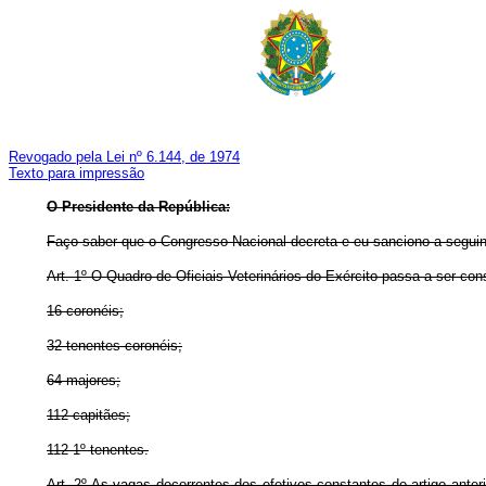
Revogado pela Lei nº 6.144, de 1974
Texto para impressão
O Presidente da República:
Faço saber que o Congresso Nacional decreta e eu sanciono a seguin
Art. 1º O Quadro de Oficiais Veterinários do Exército passa a ser cons
16 coronéis;
32 tenentes-coronéis;
64 majores;
112 capitães;
112 1º tenentes.
Art. 2º As vagas decorrentes dos efetivos constantes do artigo ante