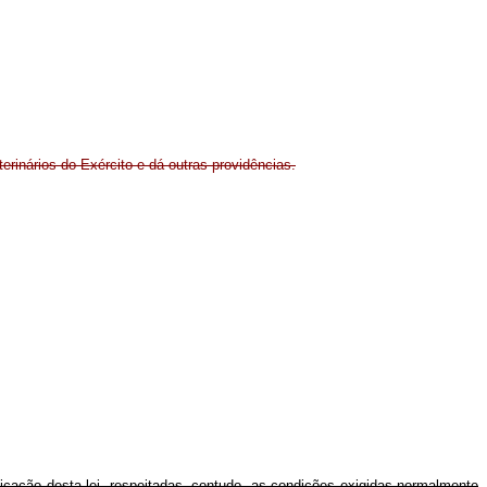
erinários do Exército e dá outras providências.
licação desta lei, respeitadas, contudo, as condições exigidas normalmente