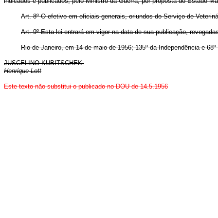
indicados e publicados, pelo Ministro da Guerra, por proposta do Estado Ma
Art. 8º O efetivo em oficiais-generais, oriundos do Serviço de Veteri
Art. 9º Esta lei entrará em vigor na data de sua publicação, revogada
Rio de Janeiro, em 14 de maio de 1956; 135º da Independência e 68º
JUSCELINO KUBITSCHEK.
Henrique Lott
Este texto não substitui o publicado no DOU de 14.5.1956