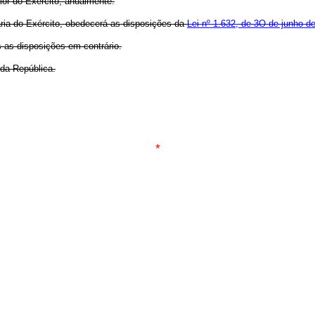
ior do Exército, anualmente.
nária do Exército, obedecerá as disposições da
Lei nº 1.632, de 3O de junho d
s as disposições em contrário.
 da República.
*