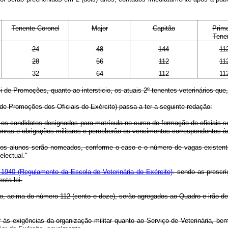
Tenente-Coronel
Major
Capitão
Prime
Tene
24
48
144
11
28
56
112
11
32
64
112
11
de Promoções, quanto ao intersticio, os atuais 2º tenentes veterinários que
de Promoções dos Oficiais do Exército) passa a ter a seguinte redação:
 os candidatos designados para matrícula no curso de formação de oficiais 
o honras e obrigações militares e perceberão os vencimentos correspondentes à
, os alunos serão nomeados, conforme o caso e o número de vagas existent
lectual."
 1940 (Regulamento da Escola de Veterinária do Exército)
. sendo as prescr
sta lei.
to, acima do número 112 (cento e doze), serão agregados ao Quadro e irão 
 às exigências da organização militar quanto ao Serviço de Veterinária, be