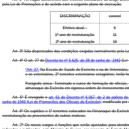
pela Lei de Promoções e de acôrdo com o seguinte plano de execução;
DISCRIMINAÇÃO
coronel
Efetivo atual...
6
1º ano de restruturação.
11
2º ano de restruturação
16
Art. 3º São dispensados das condições exigidas normalmente pela Lei 
Art. 4º O art. 27 do
Decreto-lei nº 5.625, de 28 de junho de, 1943
(Lei 
"Art. 27.
Na Escola de Saúde do Exército e na de Veterinária,
e os veterinários, 2º tenentes veterinários estagiários; terã
Parágrafo único. Terminado o curso de formação de oficiais
almanaque do Exército em rigorosa ordem de merecimento inte
Art. 5º É revogado o
art. 61 do Decreto nº 6.067, de 2 de agôsto de
junho de 1943 (Lei de Promoções dos Oficiais do Exército)
, modificado por e
Art. 6º Os capitães e 1º tenentes colocados no Almanaque do Exérci
reestruturação ou provenientes de outros motivos.
Art. 7º Os novos cargos e funções que serão ajustados para atender