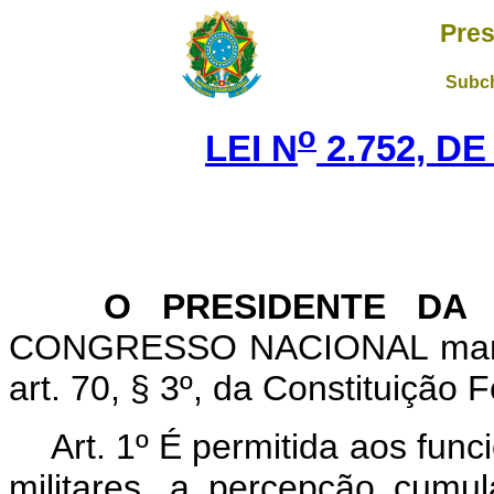
Pres
Subch
o
LEI N
2.752, DE
O PRESIDENTE DA R
CONGRESSO NACIONAL mantev
art. 70, § 3º, da Constituição F
Art
. 1º É permitida aos funci
militares, a percepção cumu