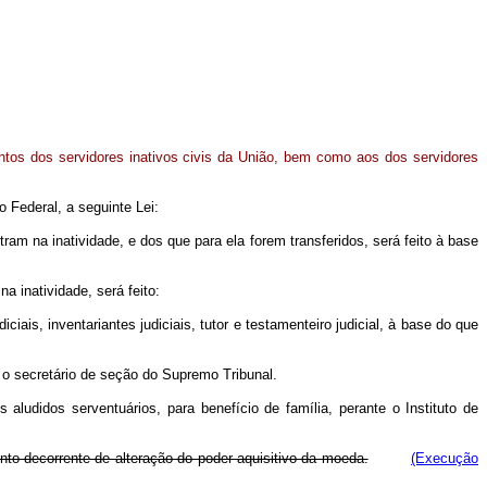
entos dos servidores inativos civis da União, bem como aos dos servidores
Federal, a seguinte Lei:
am na inatividade, e dos que para ela forem transferidos, será feito à base
a inatividade, será feito:
iais, inventariantes judiciais, tutor e testamenteiro judicial, à base do que
e o secretário de seção do Supremo Tribunal.
aludidos serventuários, para benefício de família, perante o Instituto de
nto decorrente de alteração do poder aquisitivo da moeda.
(Execução