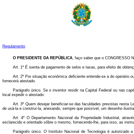
Regulamento
O PRESIDENTE DA REPÚBLICA
, faço saber que o CONGRESSO NA
Art. 1º É isenta de pagamento de selos e taxas, para efeito de obte
Art. 2º Por situação econômica deficiente entende-se a do operário o
fornecerá atestado.
Parágrafo único. Se o inventor residir na Capital Federal ou nas capi
local expedir o atestado.
Art. 3º Quem desejar beneficiar-se das faculdades previstas nesta L
de usá-la e construí-la, anexando, sempre que possível, um desenho ilustra
Art. 4º O Departamento Nacional da Propriedade Industrial, atra
esclarecido e orientado sôbre o mesmo, fornecendo-lhe, para isso, as inst
Parágrafo único. O Instituto Nacional de Tecnologia é autorizado 