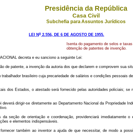
Presidência da República
Casa Civil
Subchefia para Assuntos Jurídicos
o
LEI N
2.556, DE 6 DE AGOSTO DE 1955.
Isenta do pagamento de selos e taxas 
obtenção de patentes de invenção.
CIONAL decreta e eu sanciono a seguinte Lei:
nção de patente, a invenção da autoria dos que declarem e comprovem sua sit
u trabalhador brasileiro cuja precariedade de salários e condições pessoais
tais dos Estados, o atestado será fornecido pelas autoridades policiais; se re
ei deverá dirigir-se diretamente ao Departamento Nacional da Propriedade Ind
tivo.
vés da seção de orientação e coordenação, providenciará imediatamente o
ruções e elementos indispensáveis.
a fornecer também ao inventor a ajuda de que necessitar, de modo a possi