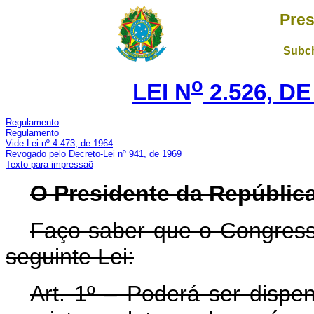
Pres
Subch
o
LEI N
2.526, DE
Regulamento
Regulamento
Vide Lei nº 4.473, de 1964
Revogado pelo Decreto-Lei nº 941, de 1969
Texto para impressaõ
O Presidente da República
Faço saber que o Congress
seguinte Lei:
Art. 1º – Poderá ser dispen