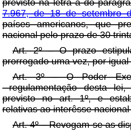
previsto na letra a do parágr
7.967, de 18 de setembro 
países americanos, que pre
nacional pelo prazo de 30 trint
Art. 2º – O prazo estipul
prorrogado uma vez, por igual
Art. 3º – O Poder Exec
regulamentação desta lei, 
previsto no art. 1º, e esta
relativas ao interêsse naciona
Art. 4º – Revogam-se as dis