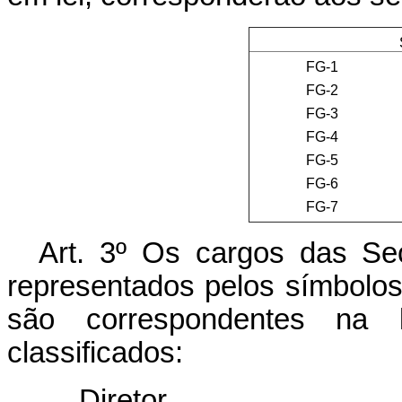
Símbo
FG-1
FG-2
FG-3
FG-4
FG-5
FG-6
FG-7
Art. 3º Os cargos das Sec
representados pelos símbolos
são correspondentes na l
classificados:
Diretor