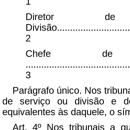
1
Diretor d
Divisão..............................
2
Chefe de Seção...
......................................
3
Parágrafo único. Nos tribun
de serviço ou divisão e 
equivalentes às daquele, o sí
Art. 4º Nos tribunais a q