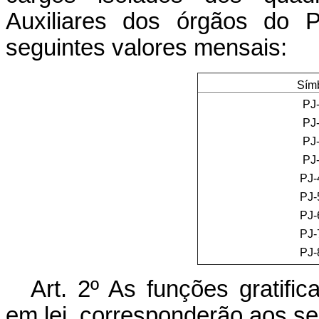
Auxiliares dos órgãos do P
seguintes valores mensais:
Símbol
PJ-
PJ-
PJ-
PJ-
PJ-
PJ-
PJ-
PJ-
PJ-
Art. 2º As funções gratif
em lei, corresponderão aos se