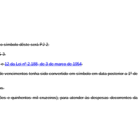
 o símbolo dêste será PJ-2.
G-3.
, e
12 da Lei nº 2.188, de 3 de março de 1954
.
 de vencimentos tenha sido convertido em símbolo em data posterior a 1º de
os.
hões e quinhentos mil cruzeiros), para atender às despesas decorrentes da