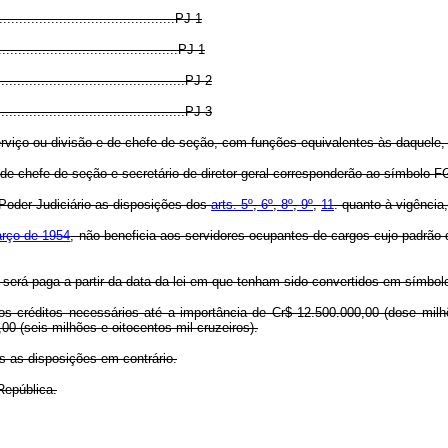
............................................PJ-1
............................................PJ-1
............................................PJ-2
.............................................PJ-3
erviço ou divisão e de chefe de seção, com funções equivalentes às daquele,
as de chefe de seção e secretário de diretor geral corresponderão ao símbolo F
 Poder Judiciário as disposições dos
arts. 5º
,
6º
,
8º
,
9º
,
11
. quanto à vigência
março de 1954
, não beneficia aos servidores ocupantes de cargos cujo padrão
 será paga a partir da data da lei em que tenham sido convertidos em símbol
o os créditos necessários até a importância de Cr$ 12.500.000,00 (dose mil
,00 (seis milhões e oitocentos mil cruzeiros).
as as disposições em contrário.
República.