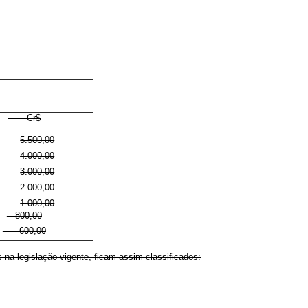
Cr$
5.500,00
4.000,00
3.000,00
2.000,00
1.000,00
800,00
600,00
na legislação vigente, ficam assim classificados: