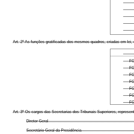
P
P
P
P
P
Art. 2º As funções gratificadas dos mesmos quadros, criadas em lei,
S
FG
FG
FG
FG
FG
FG
FG
Art. 3º Os cargos das Secretarias dos Tribunais Superiores, represe
Diretor Geral.......................................................................
Secretário Geral da Presidência...............................................