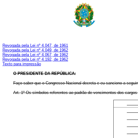
Revogada pela Lei nº 4.047, de 1961
Revogada pela Lei nº 4.049, de 1962
Revogada pela Lei nº 4.067, de 1962
Revogada pela Lei nº 4.192, de 1962
Texto para impressão
O PRESIDENTE DA REPÚBLICA:
Faço saber que o Congresso Nacional decreta e eu
sanciono a seguin
Art. 1º Os símbolos referentes ao padrão de vencimentos dos cargos 
S
P
P
P
P