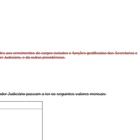
ntes aos vencimentos de cargos isolados e funções gratificadas das Secretarias e
r Judiciário, e dá outras providências.
der Judiciário passam a ter os seguintes valores mensais: