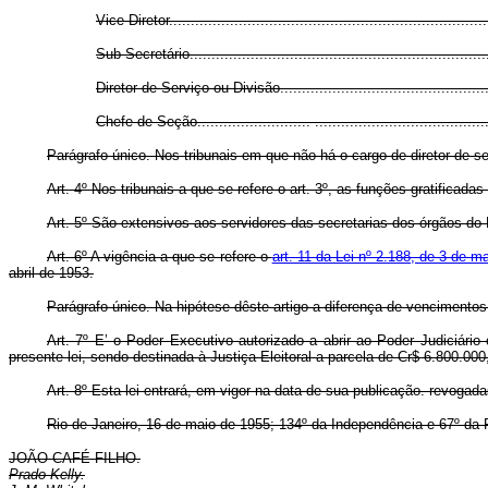
Vice-Diretor.........................................................................
Sub-Secretário.....................................................................
Diretor de Serviço ou Divisão..................................................
Chefe de Seção.......................... .........................................
Parágrafo único. Nos tribunais em que não há o cargo de diretor de s
Art. 4º Nos tribunais a que se refere o art. 3º, as funções gratificad
Art. 5º São extensivos aos servidores das secretarias dos órgãos do
Art. 6º A vigência a que se refere o
art. 11 da Lei nº 2.188, de 3 de 
abril de 1953.
Parágrafo único. Na hipótese dêste artigo a diferença de vencimentos
Art. 7º E’ o Poder Executivo autorizado a abrir ao Poder Judiciári
presente lei, sendo destinada à Justiça Eleitoral a parcela de Cr$ 6.800.000
Art. 8º Esta lei entrará, em vigor na data de sua publicação. revogad
Rio de Janeiro, 16 de maio de 1955; 134º da Independência e 67º da 
JOÃO CAFÉ FILHO.
Prado Kelly.