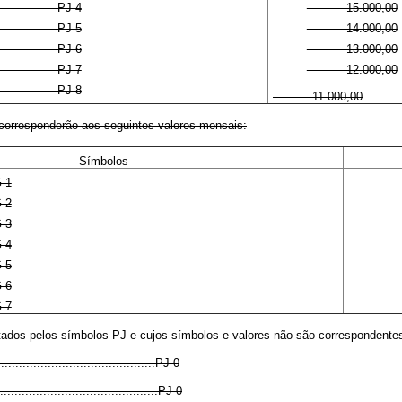
J-4
15.000,00
J-5
14.000,00
J-6
13.000,00
J-7
12.000,00
J-8
11.000,00
 corresponderão aos seguintes valores mensais:
ímbolos
-1
-2
-3
-4
-5
-6
-7
ntados pelos símbolos PJ e cujos símbolos e valores não são correspondentes 
............................................PJ-0
.........................................PJ-0