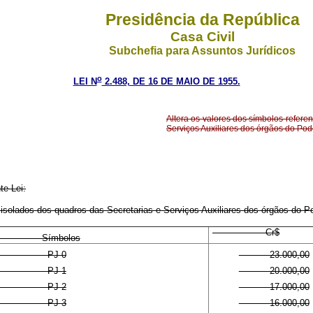
Presidência da República
Casa Civil
Subchefia para Assuntos Jurídicos
o
LEI N
2.488, DE 16 DE MAIO DE 1955.
Altera os valores dos símbolos refere
Serviços Auxiliares dos órgãos do Pode
te Lei:
isolados dos quadros das Secretarias e Serviços Auxiliares dos órgãos do Po
Cr$
ímbolos
J-0
23.000,00
J-1
20.000,00
J-2
17.000,00
J-3
16.000,00