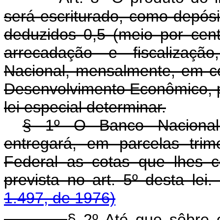
será escriturado, como depósi
deduzidos 0,5 (meio por cen
arrecadação e fiscalizaçã
Nacional, mensalmente, em c
Desenvolvimento Econômico, p
lei especial determinar.
§ 1º O Banco Nacional
entregará, em parcelas trim
Federal as cotas que lhes c
prevista no art. 5º desta 
1.497, de 1976)
§ 2º Até que sôbre o