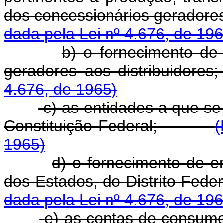
dos concessionários gerado
dada pela Lei nº 4.676, de 196
b) o fornecimento de 
geradores aos distribu
4.676, de 1965)
c) as entidades a que se r
Constituição Federal;
(
1965)
d) o fornecimento de e
dos Estados, do Distrito F
dada pela Lei nº 4.676, de 196
e) as contas de consumo