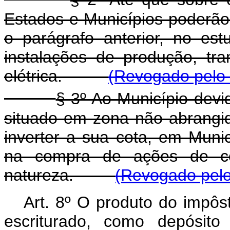
Estados e Municípios poderão
o parágrafo anterior, no es
instalações de produção, tra
elétrica.
(Revogado pelo 
§ 3º Ao Município devi
situado em zona não abrangid
inverter a sua cota, em Muni
na compra de ações de con
natureza.
(Revogado pelo
Art. 8º O produto do impôst
escriturado, como depósito