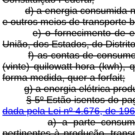
d) a energia consumida na
e outros meios de transporte b
e) o fornecimento de en
União, dos Estados, do Distrit
f) as contas de consumo
(vinte) quilowatt-hora (kwh), 
forma medida, quer a forfait;
g) a energia elétrica pro
§ 5º Estão isentos d
dada pela Lei nº 4.676, de 196
a) a parte consumi
pertinentes à produção, transm