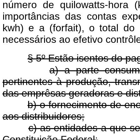
número de quilowatts-hora (
importâncias das contas ex
kwh) e a (forfait), o total d
necessários ao efetivo contrôle
§ 5º Estão isentos do p
a) a parte consumi
pertinentes à produção, transm
das emprêsas geradoras e distr
b) o fornecimento de ene
aos distribuidores;
c) as entidades a que se 
Constituição Federal;