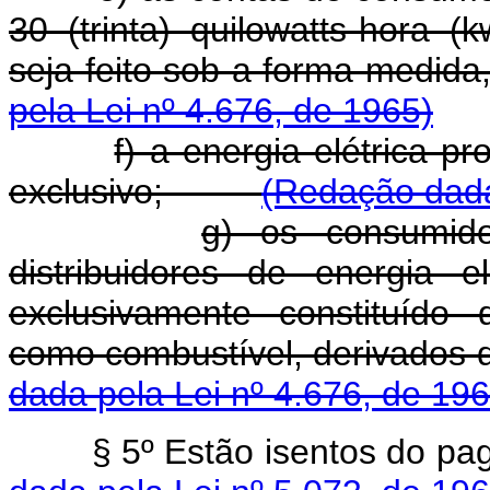
30 (trinta) quilowatts-hora (
seja feito sob a forma medida
pela Lei nº 4.676, de 1965)
f) a energia elétrica 
exclusivo;
(Redação dada
g) os consumido
distribuidores de energia e
exclusivamente constituído d
como combustível, derivado
dada pela Lei nº 4.676, de 196
§ 5º Estão isentos d