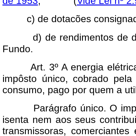
de 1953
;
(
Vide Lei nº 2
c) de dotacões consigna
d) de rendimentos de d
Fundo.
Art. 3º A energia elétr
impôsto único, cobrado pel
consumo, pago por quem a util
Parágrafo único. O imp
isenta nem aos seus contribu
transmissoras, comerciantes e