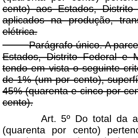
cento) aos Estados, Distrit
aplicados na produção, tran
elétrica.
Parágrafo único. A parc
Estados, Distrito Federal e 
tendo em vista o seguinte cri
de 1% (um por cento), superf
45% (quarenta e cinco por ce
cento).
Art. 5º Do total da
(quarenta por cento) perte